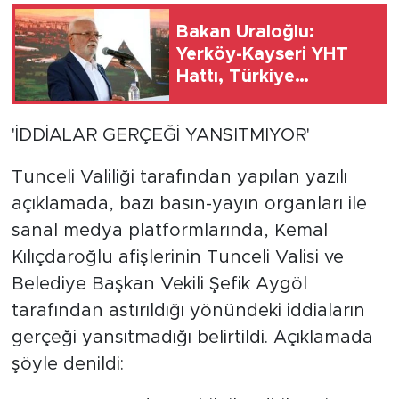
Bakan Uraloğlu:
Yerköy-Kayseri YHT
Hattı, Türkiye
Yüzyılı'nın ulaşım
vizyonunun somut bir
'İDDİALAR GERÇEĞİ YANSITMIYOR'
ifadesidir (3)
Tunceli Valiliği tarafından yapılan yazılı
açıklamada, bazı basın-yayın organları ile
sanal medya platformlarında, Kemal
Kılıçdaroğlu afişlerinin Tunceli Valisi ve
Belediye Başkan Vekili Şefik Aygöl
tarafından astırıldığı yönündeki iddiaların
gerçeği yansıtmadığı belirtildi. Açıklamada
şöyle denildi: