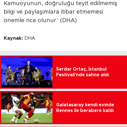
Kamuoyunun, doğruluğu teyit edilmemiş
bilgi ve paylaşımlara itibar etmemesi
önemle rica olunur.' (DHA)
Kaynak:
DHA
Serdar Ortaç, İstanbul
Festivali'nde sahne aldı
Galatasaray kendi evinde
Rennes ile berabere kaldı