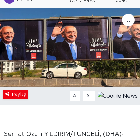
EDITÖR
YAYINLANMA
GÜNCELLEM
Paylaş
-
+
A
A
Serhat Ozan YILDIRIM/TUNCELİ, (DHA)-