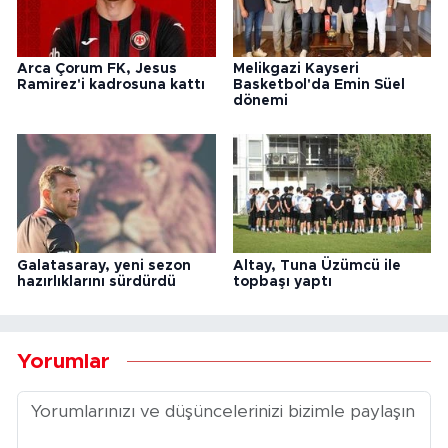
Arca Çorum FK, Jesus
Melikgazi Kayseri
Ramirez'i kadrosuna kattı
Basketbol'da Emin Süel
dönemi
Galatasaray, yeni sezon
Altay, Tuna Üzümcü ile
hazırlıklarını sürdürdü
topbaşı yaptı
Yorumlar