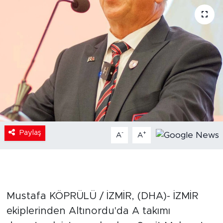
Paylaş
-
+
A
A
Mustafa KÖPRÜLÜ / İZMİR, (DHA)- İZMİR
ekiplerinden Altınordu'da A takımı