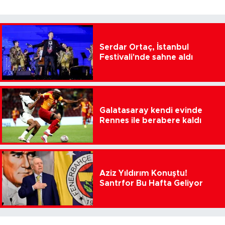
Serdar Ortaç, İstanbul
Festivali'nde sahne aldı
Galatasaray kendi evinde
Rennes ile berabere kaldı
Aziz Yıldırım Konuştu!
Santrfor Bu Hafta Geliyor