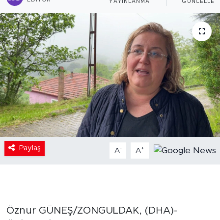
EDITÖR
YAYINLANMA
GÜNCELLEM
Paylaş
-
+
A
A
Öznur GÜNEŞ/ZONGULDAK, (DHA)-