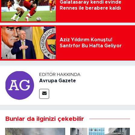
Galatasaray kendi evinde
Rennes ile berabere kaldı
Aziz Yıldırım Konuştu!
Santrfor Bu Hafta Geliyor
EDITÖR HAKKINDA
Avrupa Gazete
Bunlar da ilginizi çekebilir