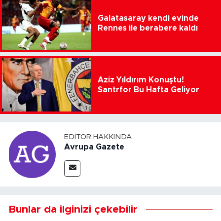
Galatasaray kendi evinde
Rennes ile berabere kaldı
Aziz Yıldırım Konuştu!
Santrfor Bu Hafta Geliyor
EDITÖR HAKKINDA
Avrupa Gazete
Bunlar da ilginizi çekebilir