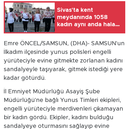
Sivas'ta kent
meydanında 1058
kadın aynı anda halay
çekti
Emre ÖNCEL/SAMSUN, (DHA)- SAMSUN'un
İlkadım ilçesinde yunus polisleri engelli
yürüteciyle evine gitmekte zorlanan kadını
sandalyeyle taşıyarak, gitmek istediği yere
kadar götürdü.
İl Emniyet Müdürlüğü Asayiş Şube
Müdürlüğü'ne bağlı Yunus Timleri ekipleri,
engelli yürüteciyle merdivenleri çıkamayan
bir kadın gördü. Ekipler, kadını bulduğu
sandalyeye oturmasını sağlayıp evine