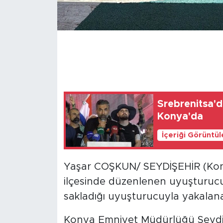
Srebrenitsa'd
Konya'da
İçeriği Görüntü
Yaşar COŞKUN/ SEYDİŞEHİR (Kony
ilçesinde düzenlenen uyuşturuc
sakladığı uyuşturucuyla yakalan
Konya Emniyet Müdürlüğü Seydiş