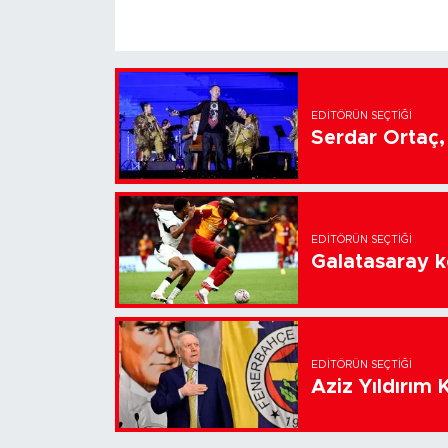
EDITÖRÜN SEÇTIĞI
Serdar Ortaç, 
EDITÖRÜN SEÇTIĞI
Galatasaray k
EDITÖRÜN SEÇTIĞI
Aziz Yıldırım 