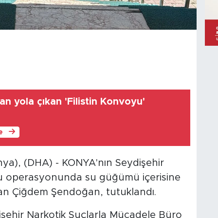
an yola çıkan 'Filistin Konvoyu'
le
a), (DHA) - KONYA'nın Seydişehir
u operasyonunda su güğümü içerisine
an Çiğdem Şendoğan, tutuklandı.
ehir Narkotik Suçlarla Mücadele Büro