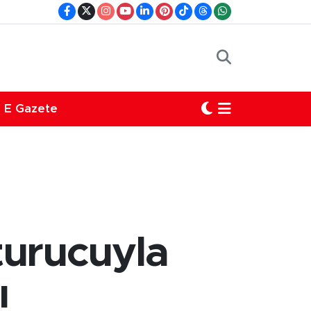
E Gazete
turucuyla
ı