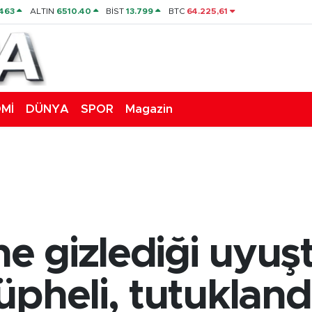
463
ALTIN
6510.40
BİST
13.799
BTC
64.225,61
Mİ
DÜNYA
SPOR
Magazin
 gizlediği uyuş
pheli, tutukland