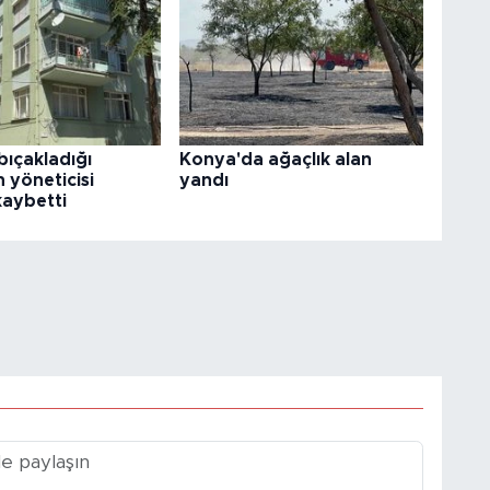
 bıçakladığı
Konya'da ağaçlık alan
 yöneticisi
yandı
kaybetti