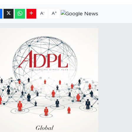
-
+
A
A