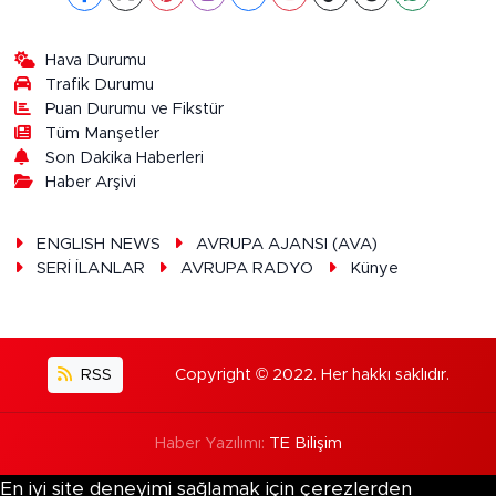
Hava Durumu
Trafik Durumu
Puan Durumu ve Fikstür
Tüm Manşetler
Son Dakika Haberleri
Haber Arşivi
ENGLISH NEWS
AVRUPA AJANSI (AVA)
SERİ İLANLAR
AVRUPA RADYO
Künye
RSS
Copyright © 2022. Her hakkı saklıdır.
Haber Yazılımı:
TE Bilişim
En iyi site deneyimi sağlamak için çerezlerden