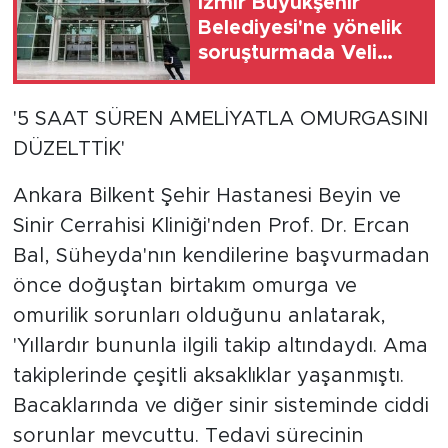
İzmir Büyükşehir
Belediyesi'ne yönelik
soruşturmada Veli
Ağbaba'nın ağabeyi
tutuklandı
'5 SAAT SÜREN AMELİYATLA OMURGASINI
DÜZELTTİK'
Ankara Bilkent Şehir Hastanesi Beyin ve
Sinir Cerrahisi Kliniği'nden Prof. Dr. Ercan
Bal, Süheyda'nın kendilerine başvurmadan
önce doğuştan birtakım omurga ve
omurilik sorunları olduğunu anlatarak,
'Yıllardır bununla ilgili takip altındaydı. Ama
takiplerinde çeşitli aksaklıklar yaşanmıştı.
Bacaklarında ve diğer sinir sisteminde ciddi
sorunlar mevcuttu. Tedavi sürecinin