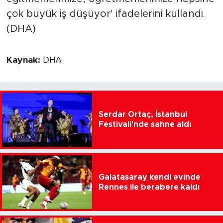
çok büyük iş düşüyor' ifadelerini kullandı.
(DHA)
Kaynak:
DHA
Serdar Ortaç, İstanbul
Festivali'nde sahne aldı
Galatasaray kendi evinde
Rennes ile berabere kaldı