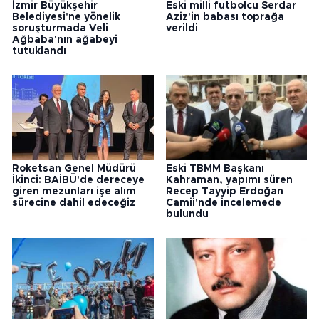
İzmir Büyükşehir
Eski milli futbolcu Serdar
Belediyesi'ne yönelik
Aziz'in babası toprağa
soruşturmada Veli
verildi
Ağbaba'nın ağabeyi
tutuklandı
Roketsan Genel Müdürü
Eski TBMM Başkanı
İkinci: BAİBÜ'de dereceye
Kahraman, yapımı süren
giren mezunları işe alım
Recep Tayyip Erdoğan
sürecine dahil edeceğiz
Camii'nde incelemede
bulundu