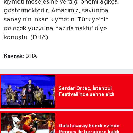
kıymeti meselesine verdiği önemi açıkça
göstermektedir. Amacımız, savunma
sanayinin insan kıymetini Türkiye'nin
gelecek yüzyılına hazırlamaktır' diye
konuştu. (DHA)
Kaynak:
DHA
Serdar Ortaç, İstanbul
Festivali'nde sahne aldı
Galatasaray kendi evinde
Rennes ile berabere kaldı