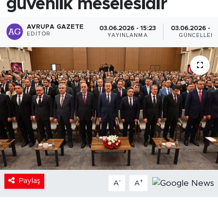
güvenlik meselesidir
AVRUPA GAZETE
03.06.2026 - 15:23
03.06.2026 - 1
EDITÖR
YAYINLANMA
GÜNCELLEM
Paylaş
-
+
A
A