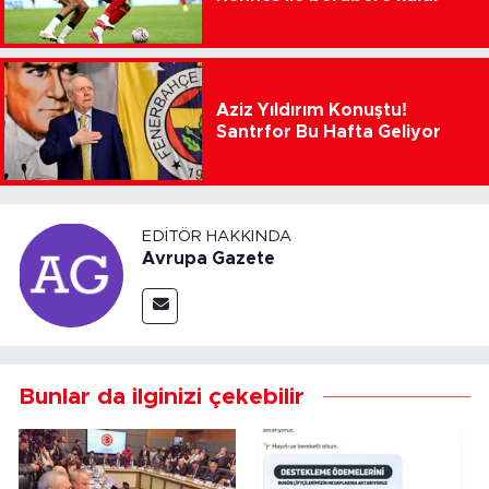
Aziz Yıldırım Konuştu!
Santrfor Bu Hafta Geliyor
EDITÖR HAKKINDA
Avrupa Gazete
Bunlar da ilginizi çekebilir