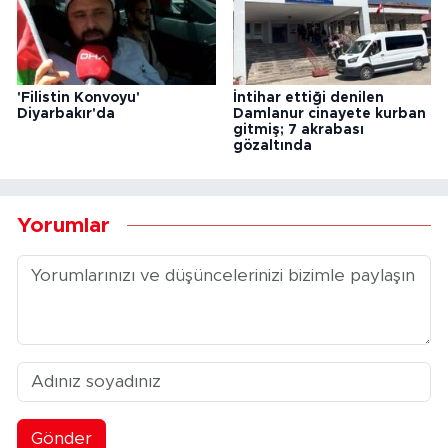
'Filistin Konvoyu'
İntihar ettiği denilen
Diyarbakır'da
Damlanur cinayete kurban
gitmiş; 7 akrabası
gözaltında
Yorumlar
Gönder