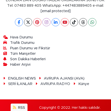
LONDRA'DAN DOĞRU HABERİ OKURLARINA SUNUYOR.
Tel: 07483 889 405 WhatsApp: +447483889405 e-mail:
[email protected]
Hava Durumu
Trafik Durumu
Puan Durumu ve Fikstür
Tüm Manşetler
Son Dakika Haberleri
Haber Arşivi
ENGLISH NEWS
AVRUPA AJANSI (AVA)
SERİ İLANLAR
AVRUPA RADYO
Künye
RSS
Copyright © 2022. Her hakkı saklıdır.