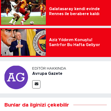
Galatasaray kendi evinde
Rennes ile berabere kaldı
Aziz Yıldırım Konuştu!
Santrfor Bu Hafta Geliyor
EDITÖR HAKKINDA
Avrupa Gazete
Bunlar da ilginizi çekebilir