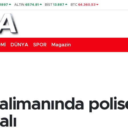
,1897
ALTIN
6574.81
BİST
13.887
BTC
64.360,53
Mİ
DÜNYA
SPOR
Magazin
alimanında polise
alı