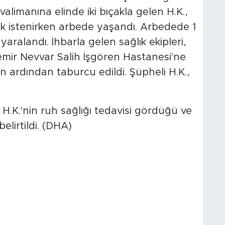
limanına elinde iki bıçakla gelen H.K.,
mak istenirken arbede yaşandı. Arbedede 1
aralandı. İhbarla gelen sağlık ekipleri,
ziemir Nevvar Salih İşgören Hastanesi'ne
inin ardından taburcu edildi. Şüpheli H.K.,
 H.K.'nin ruh sağlığı tedavisi gördüğü ve
elirtildi. (DHA)