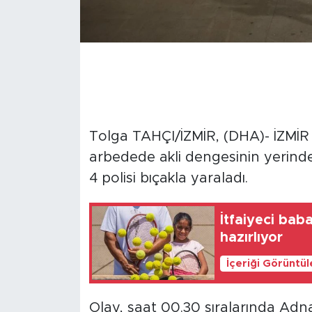
Tolga TAHÇI/İZMİR, (DHA)- İZMİ
arbedede akli dengesinin yerinde o
4 polisi bıçakla yaraladı.
İtfaiyeci bab
hazırlıyor
İçeriği Görüntü
Olay, saat 00.30 sıralarında Adn