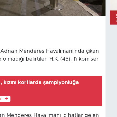
R Adnan Menderes Havalimanı'nda çıkan
lmadığı belirtilen H.K. (45), 1'i komiser
a, kızını kortlarda şampiyonluğa
le
an Menderes Havalimanı iç hatlar gelen