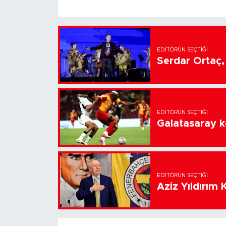
EDITÖRÜN SEÇTIĞI
Serdar Ortaç, 
EDITÖRÜN SEÇTIĞI
Galatasaray k
EDITÖRÜN SEÇTIĞI
Aziz Yıldırım 