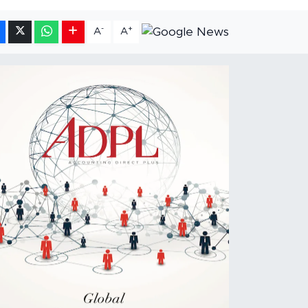
-
+
A
A