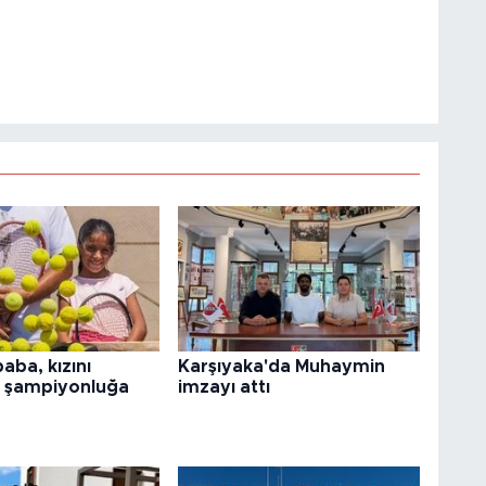
baba, kızını
Karşıyaka'da Muhaymin
a şampiyonluğa
imzayı attı