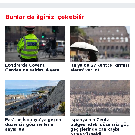
Bunlar da ilginizi çekebilir
Londra'da Covent
İtalya'da 27 kentte 'kırmızı
Garden'da saldırı, 4 yaralı
alarm' verildi
Fas'tan İspanya'ya geçen
İspanya'nın Ceuta
düzensiz göçmenlerin
bölgesindeki düzensiz göç
sayısı 88
geçişlerinde can kaybı
57'ye yükseldi