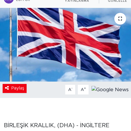
EDITÖR
YAYINLANMA
GÜNCELLEM
Paylaş
-
+
A
A
BİRLEŞİK KRALLIK, (DHA) - İNGİLTERE