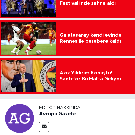
Festivali'nde sahne aldı
Galatasaray kendi evinde
Rennes ile berabere kaldı
Aziz Yıldırım Konuştu!
Santrfor Bu Hafta Geliyor
EDITÖR HAKKINDA
Avrupa Gazete