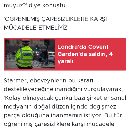
muyuz?' diye konuştu.
'ÖĞRENİLMİŞ ÇARESİZLİKLERE KARŞI
MÜCADELE ETMELİYİZ'
Londra'da Covent
Garden'da saldırı, 4
yaralı
Starmer, ebeveynlerin bu kararı
destekleyeceğine inandığını vurgulayarak,
'Kolay olmayacak çünkü bazı şirketler sanal
medyanın doğal düzen içinde değişmez
parça olduğuna inanmamızı istiyor. Bu tür
öğrenilmiş çaresizliklere karşı mücadele