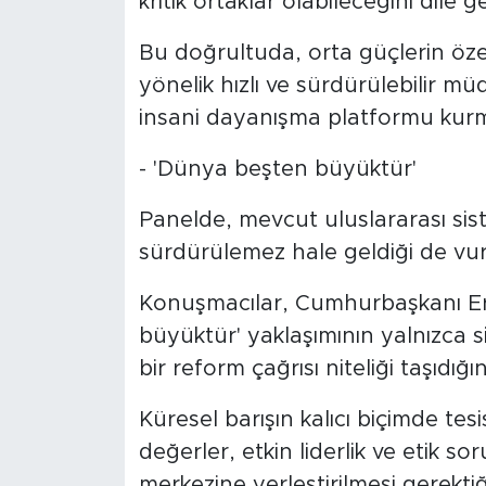
kritik ortaklar olabileceğini dile ge
Bu doğrultuda, orta güçlerin özell
yönelik hızlı ve sürdürülebilir m
insani dayanışma platformu kurma
- 'Dünya beşten büyüktür'
Panelde, mevcut uluslararası sis
sürdürülemez hale geldiği de vur
Konuşmacılar, Cumhurbaşkanı Erd
büyüktür' yaklaşımının yalnızca s
bir reform çağrısı niteliği taşıdığını
Küresel barışın kalıcı biçimde tesi
değerler, etkin liderlik ve etik s
merkezine yerleştirilmesi gerektiğ