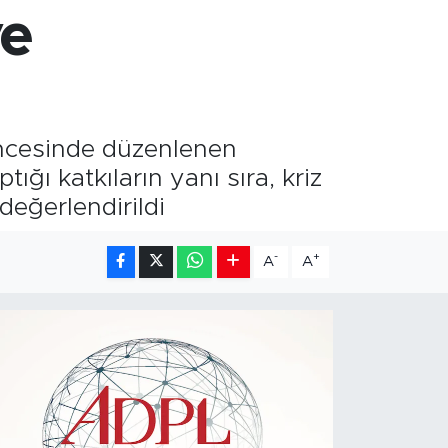
ve
öncesinde düzenlenen
ığı katkıların yanı sıra, kriz
değerlendirildi
-
+
A
A