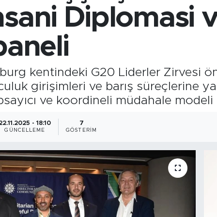
nsani Diplomasi 
paneli
burg kentindeki G20 Liderler Zirvesi 
luk girişimleri ve barış süreçlerine yapt
kapsayıcı ve koordineli müdahale modeli 
22.11.2025 - 18:10
7
GÜNCELLEME
GÖSTERIM