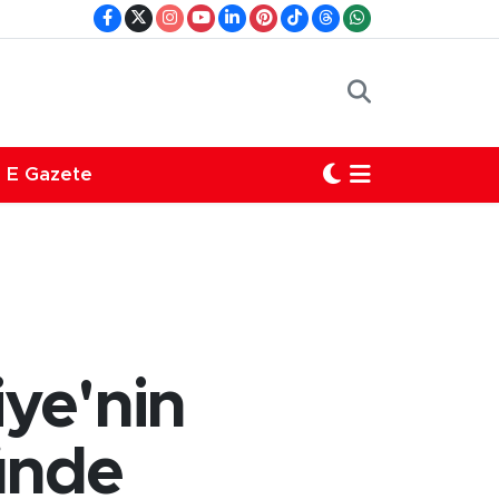
E Gazete
iye'nin
ünde