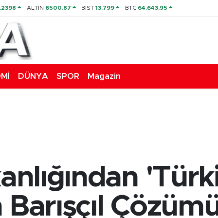
,2398
ALTIN
6500.87
BİST
13.799
BTC
64.643,95
Mİ
DÜNYA
SPOR
Magazin
kanlığından 'Türk
n Barışçıl Çözüm