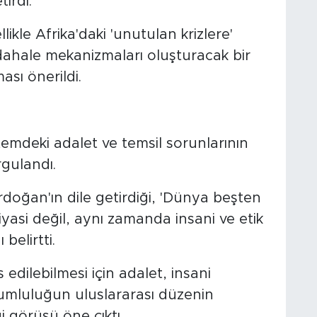
tirdi.
ikle Afrika'daki 'unutulan krizlere'
üdahale mekanizmaları oluşturacak bir
sı önerildi.
temdeki adalet ve temsil sorunlarının
gulandı.
oğan'ın dile getirdiği, 'Dünya beşten
iyasi değil, aynı zamanda insani ve etik
 belirtti.
s edilebilmesi için adalet, insani
orumluluğun uluslararası düzenin
i görüşü öne çıktı.