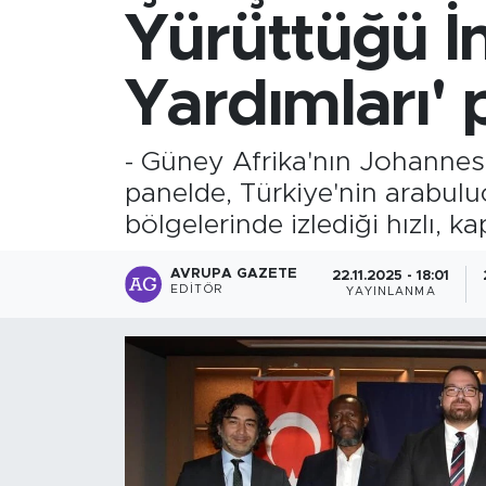
Yürüttüğü İ
Yardımları' 
- Güney Afrika'nın Johannes
panelde, Türkiye'nin arabulucu
bölgelerinde izlediği hızlı, 
AVRUPA GAZETE
22.11.2025 - 18:01
EDITÖR
YAYINLANMA