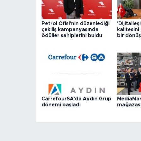
Petrol Ofisi'nin düzenlediği
'Dijitall
çekiliş kampanyasında
kalitesini
ödüller sahiplerini buldu
bir dönüş
CarrefourSA'da Aydın Grup
MediaMar
dönemi başladı
mağazasın