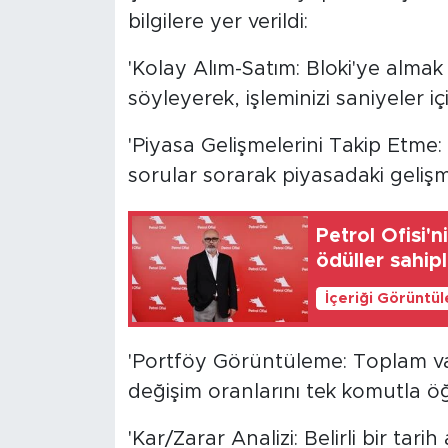
bilgilere yer verildi:
'Kolay Alım-Satım: Bloki'ye almak 
söyleyerek, işleminizi saniyeler içi
'Piyasa Gelişmelerini Takip Etme: '
sorular sorarak piyasadaki gelişmel
Petrol Ofisi'
ödüller sahipl
İçeriği Görüntü
'Portföy Görüntüleme: Toplam varl
değişim oranlarını tek komutla öğr
'Kar/Zarar Analizi: Belirli bir tar