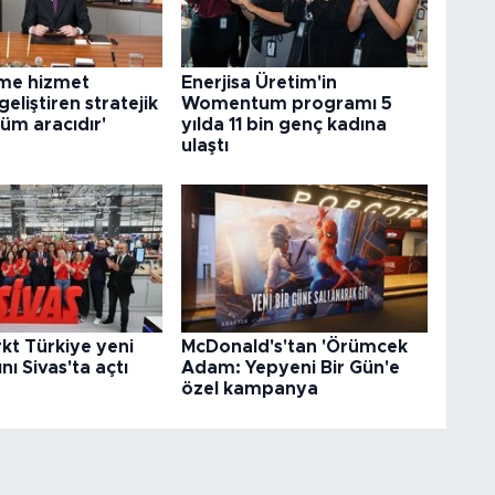
eşme hizmet
Enerjisa Üretim'in
 geliştiren stratejik
Womentum programı 5
üm aracıdır'
yılda 11 bin genç kadına
ulaştı
kt Türkiye yeni
McDonald's'tan 'Örümcek
ı Sivas'ta açtı
Adam: Yepyeni Bir Gün'e
özel kampanya