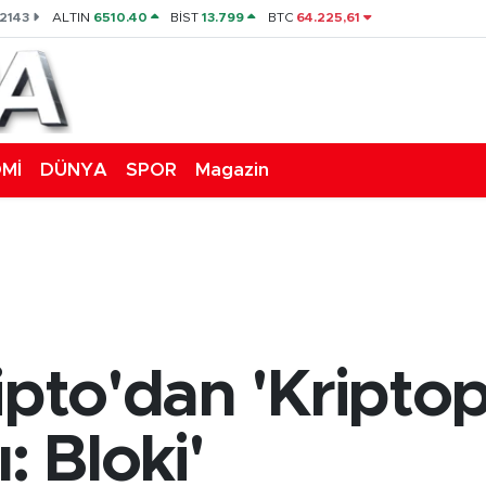
,2143
ALTIN
6510.40
BİST
13.799
BTC
64.225,61
Mİ
DÜNYA
SPOR
Magazin
ripto'dan 'Kripto
: Bloki'