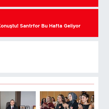
Konuştu! Santrfor Bu Hafta Geliyor