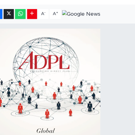
-
+
A
A