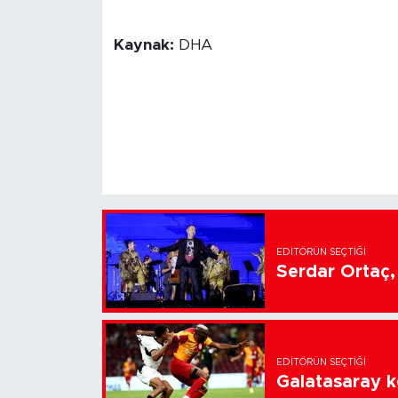
Kaynak:
DHA
EDITÖRÜN SEÇTIĞI
Serdar Ortaç, 
EDITÖRÜN SEÇTIĞI
Galatasaray k