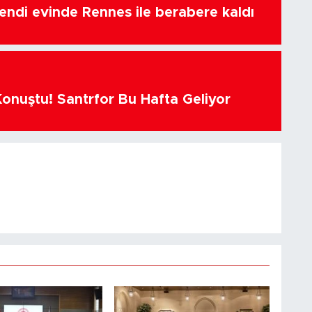
endi evinde Rennes ile berabere kaldı
Konuştu! Santrfor Bu Hafta Geliyor