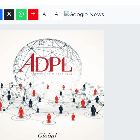
-
+
A
A