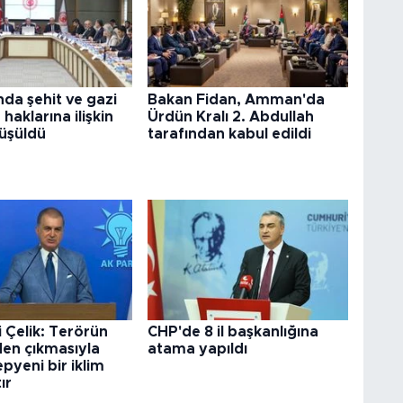
da şehit ve gazi
Bakan Fidan, Amman'da
n haklarına ilişkin
Ürdün Kralı 2. Abdullah
rüşüldü
tarafından kabul edildi
i Çelik: Terörün
CHP'de 8 il başkanlığına
n çıkmasıyla
atama yapıldı
epyeni bir iklim
ır