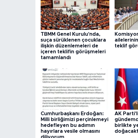
TBMM Genel Kurulu'nda,
Komisyon
suça sürüklenen çocuklara
ailelerini
ilişkin düzenlemeleri de
teklif gö
içeren teklifin görüşmeleri
tamamlandı
Cumhurbaşkanı Erdoğan:
AK Parti'l
Milli birliğimizi perçinlemeyi
gündemde
hedefleyen bu adımın
birlikte y
hayırlara vesile olmasını
doğacakt
diliyorum