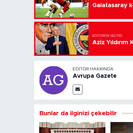
Galatasaray k
EDITÖRÜN SEÇTIĞI
Aziz Yıldırım 
EDITÖR HAKKINDA
Avrupa Gazete
Bunlar da ilginizi çekebilir