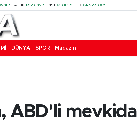
1581
ALTIN
6527.85
BİST
13.703
BTC
64.927,78
Mİ
DÜNYA
SPOR
Magazin
 ABD'li mevkidaş