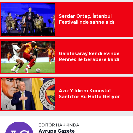
Serdar Ortaç, İstanbul
Festivali'nde sahne aldı
Galatasaray kendi evinde
Rennes ile berabere kaldı
Aziz Yıldırım Konuştu!
Santrfor Bu Hafta Geliyor
EDITÖR HAKKINDA
Avrupa Gazete