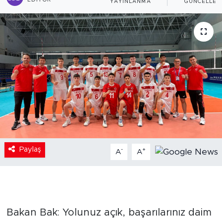
EDITÖR
YAYINLANMA
GÜNCELLEM
Paylaş
-
+
A
A
Bakan Bak: Yolunuz açık, başarılarınız daim