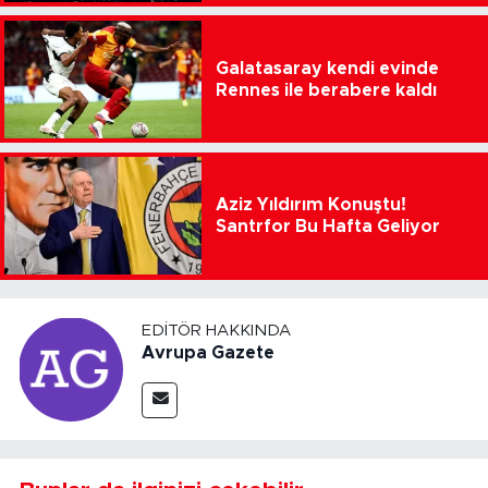
Galatasaray kendi evinde
Rennes ile berabere kaldı
Aziz Yıldırım Konuştu!
Santrfor Bu Hafta Geliyor
EDITÖR HAKKINDA
Avrupa Gazete