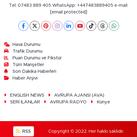
Tel: 07483 889 405 WhatsApp: +447483889405 e-mail:
[email protected]
Hava Durumu
Trafik Durumu
Puan Durumu ve Fikstür
Tüm Manşetler
Son Dakika Haberleri
Haber Arşivi
ENGLISH NEWS
AVRUPA AJANSI (AVA)
SERİ İLANLAR
AVRUPA RADYO
Künye
RSS
Copyright © 2022. Her hakkı saklıdır.