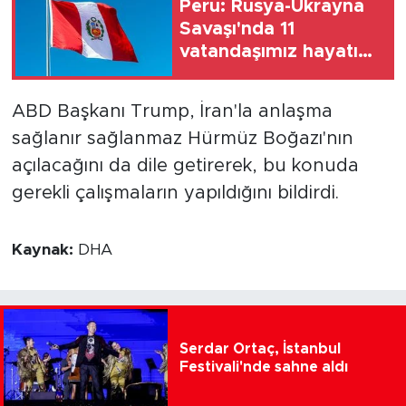
Peru: Rusya-Ukrayna
Savaşı'nda 11
vatandaşımız hayatını
kaybetti
ABD Başkanı Trump, İran'la anlaşma
sağlanır sağlanmaz Hürmüz Boğazı'nın
açılacağını da dile getirerek, bu konuda
gerekli çalışmaların yapıldığını bildirdi.
Kaynak:
DHA
Serdar Ortaç, İstanbul
Festivali'nde sahne aldı