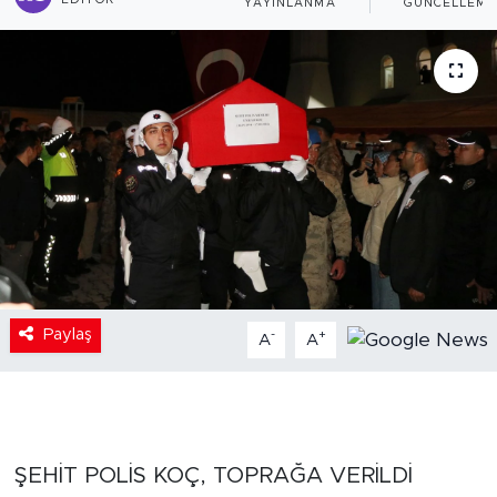
EDITÖR
YAYINLANMA
GÜNCELLEME
Paylaş
-
+
A
A
ŞEHİT POLİS KOÇ, TOPRAĞA VERİLDİ