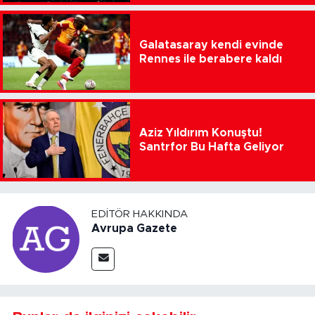
Galatasaray kendi evinde
Rennes ile berabere kaldı
Aziz Yıldırım Konuştu!
Santrfor Bu Hafta Geliyor
EDITÖR HAKKINDA
Avrupa Gazete