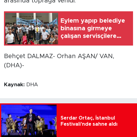
arasında toprağa verildi.
Eylem yapıp belediye
binasına girmeye
çalışan servisçilere
biber gazlı müdahale
Behçet DALMAZ- Orhan AŞAN/ VAN,
(DHA)-
Kaynak:
DHA
Serdar Ortaç, İstanbul
Festivali'nde sahne aldı