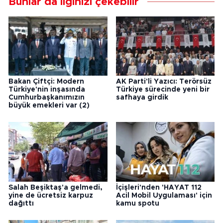
Bunlar da ilginizi çekebilir
Bakan Çiftçi: Modern
AK Parti'li Yazıcı: Terörsüz
Türkiye'nin inşasında
Türkiye sürecinde yeni bir
Cumhurbaşkanımızın
safhaya girdik
büyük emekleri var (2)
Salah Beşiktaş'a gelmedi,
İçişleri'nden 'HAYAT 112
yine de ücretsiz karpuz
Acil Mobil Uygulaması' için
dağıttı
kamu spotu