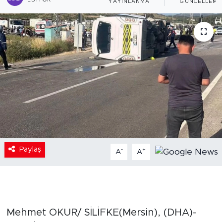
EDITÖR
YAYINLANMA
GÜNCELLEME
Paylaş
-
+
A
A
Mehmet OKUR/ SİLİFKE(Mersin), (DHA)-