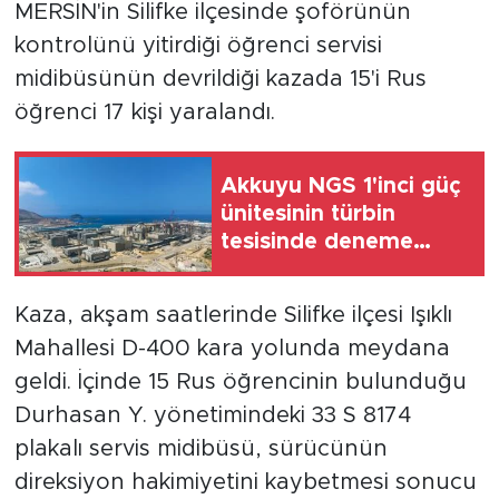
MERSİN'in Silifke ilçesinde şoförünün
kontrolünü yitirdiği öğrenci servisi
midibüsünün devrildiği kazada 15'i Rus
öğrenci 17 kişi yaralandı.
Akkuyu NGS 1'inci güç
ünitesinin türbin
tesisinde deneme
amaçlı vakum
oluşturuldu
Kaza, akşam saatlerinde Silifke ilçesi Işıklı
Mahallesi D-400 kara yolunda meydana
geldi. İçinde 15 Rus öğrencinin bulunduğu
Durhasan Y. yönetimindeki 33 S 8174
plakalı servis midibüsü, sürücünün
direksiyon hakimiyetini kaybetmesi sonucu