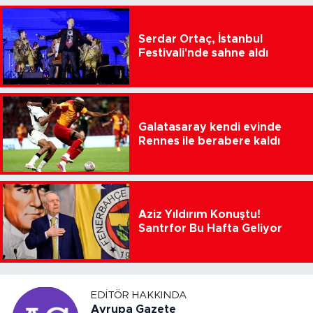
Serdar Ortaç, İstanbul
Festivali'nde sahne aldı
Galatasaray kendi evinde
Rennes ile berabere kaldı
Aziz Yıldırım Konuştu!
Santrfor Bu Hafta Geliyor
EDITÖR HAKKINDA
Avrupa Gazete