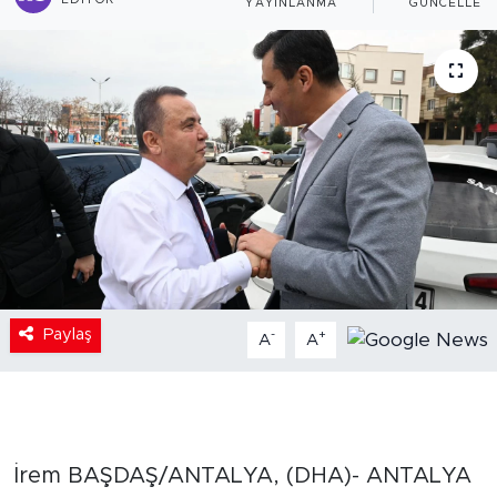
EDITÖR
YAYINLANMA
GÜNCELLEM
Paylaş
-
+
A
A
İrem BAŞDAŞ/ANTALYA, (DHA)- ANTALYA