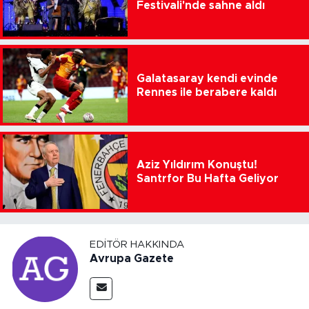
Festivali'nde sahne aldı
Galatasaray kendi evinde
Rennes ile berabere kaldı
Aziz Yıldırım Konuştu!
Santrfor Bu Hafta Geliyor
EDITÖR HAKKINDA
Avrupa Gazete