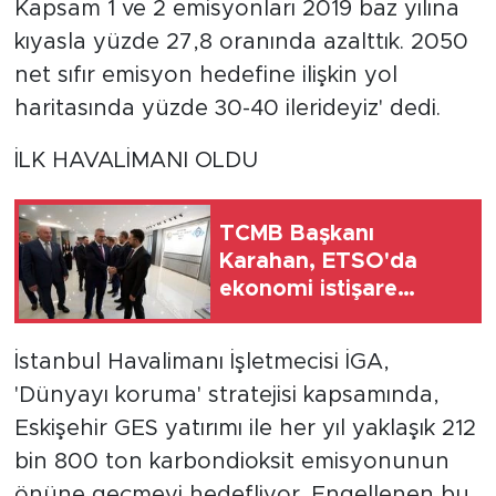
Kapsam 1 ve 2 emisyonları 2019 baz yılına
kıyasla yüzde 27,8 oranında azalttık. 2050
net sıfır emisyon hedefine ilişkin yol
haritasında yüzde 30-40 ilerideyiz' dedi.
İLK HAVALİMANI OLDU
TCMB Başkanı
Karahan, ETSO'da
ekonomi istişare
toplantısına katıldı
İstanbul Havalimanı İşletmecisi İGA,
'Dünyayı koruma' stratejisi kapsamında,
Eskişehir GES yatırımı ile her yıl yaklaşık 212
bin 800 ton karbondioksit emisyonunun
önüne geçmeyi hedefliyor. Engellenen bu