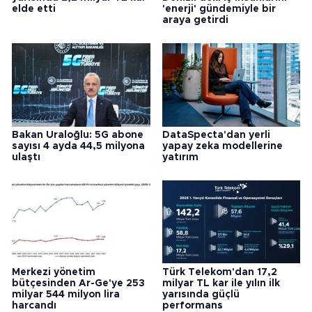
elde etti
'enerji' gündemiyle bir
araya getirdi
Bakan Uraloğlu: 5G abone
DataSpecta'dan yerli
sayısı 4 ayda 44,5 milyona
yapay zeka modellerine
ulaştı
yatırım
Merkezi yönetim
Türk Telekom'dan 17,2
bütçesinden Ar-Ge'ye 253
milyar TL kar ile yılın ilk
milyar 544 milyon lira
yarısında güçlü
harcandı
performans