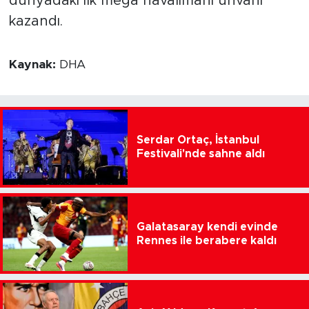
dünyadaki ilk mega havalimanı unvanı
kazandı.
Kaynak:
DHA
Serdar Ortaç, İstanbul
Festivali'nde sahne aldı
Galatasaray kendi evinde
Rennes ile berabere kaldı