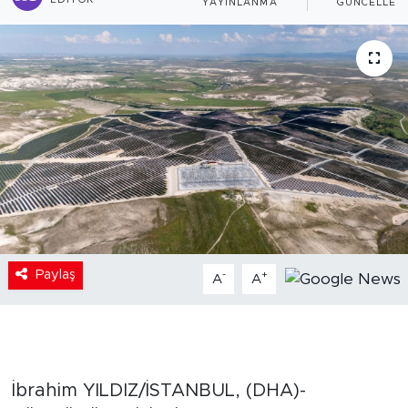
EDITÖR
YAYINLANMA
GÜNCELLEM
Paylaş
-
+
A
A
İbrahim YILDIZ/İSTANBUL, (DHA)-