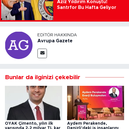
Aziz Yıldırım Konuştu!
Santrfor Bu Hafta Geliyor
EDITÖR HAKKINDA
Avrupa Gazete
Bunlar da ilginizi çekebilir
OYAK Çimento, yılın ilk
Aydem Perakende,
yarısında 2,2 milyar TL kar
Denizli'deki iş insanlarını