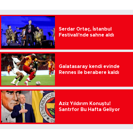
Serdar Ortaç, İstanbul
Festivali'nde sahne aldı
Galatasaray kendi evinde
Rennes ile berabere kaldı
Aziz Yıldırım Konuştu!
Santrfor Bu Hafta Geliyor