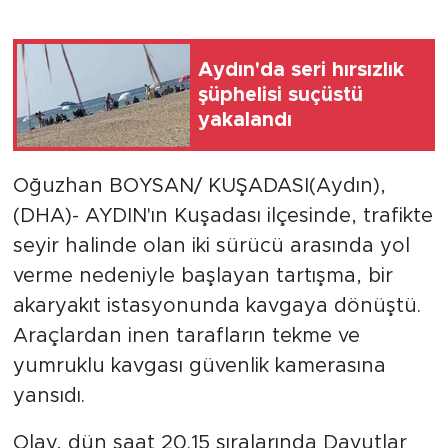
Aydın'da seri hırsızlık
şüphelisi suçüstü
yakalandı
Oğuzhan BOYSAN/ KUŞADASI(Aydın),
(DHA)- AYDIN'ın Kuşadası ilçesinde, trafikte
seyir halinde olan iki sürücü arasında yol
verme nedeniyle başlayan tartışma, bir
akaryakıt istasyonunda kavgaya dönüştü.
Araçlardan inen tarafların tekme ve
yumruklu kavgası güvenlik kamerasına
yansıdı.
Olay, dün saat 20.15 sıralarında Davutlar