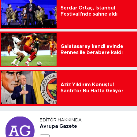
Serdar Ortaç, İstanbul
Festivali'nde sahne aldı
Galatasaray kendi evinde
Rennes ile berabere kaldı
Aziz Yıldırım Konuştu!
Santrfor Bu Hafta Geliyor
EDITÖR HAKKINDA
Avrupa Gazete