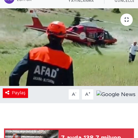
EDITÖR
YAYINLANMA
GÜNCELLE
Paylaş
-
+
A
A
7 ayda 138,7 milyon