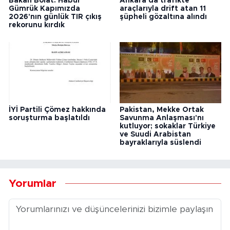
Bakan Bolat: Habur
Ankara'da trafikte
Gümrük Kapımızda
araçlarıyla drift atan 11
2026'nın günlük TIR çıkış
şüpheli gözaltına alındı
rekorunu kırdık
İYİ Partili Çömez hakkında
Pakistan, Mekke Ortak
soruşturma başlatıldı
Savunma Anlaşması'nı
kutluyor; sokaklar Türkiye
ve Suudi Arabistan
bayraklarıyla süslendi
Yorumlar