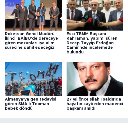
Roketsan Genel Müdürü
Eski TBMM Başkanı
İkinci: BAİBÜ'de dereceye
Kahraman, yapımı süren
giren mezunları işe alım
Recep Tayyip Erdoğan
sürecine dahil edeceğiz
Camii'nde incelemede
bulundu
Almanya'ya gen tedavisi
27 yıl önce silahlı saldırıda
gören SMA'lı Teoman
hayatın kaybeden madenci
bebek döndü
başkanı anıldı