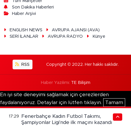
Tüm Manşetler
Son Dakika Haberleri
Haber Arşivi
ENGLISH NEWS
AVRUPA AJANSI (AVA)
SERİ İLANLAR
AVRUPA RADYO
Künye
RSS
Copyright © 2022. Her hakkı saklıdır.
Haber Yazılımı:
TE Bilişim
En iyi site deneyimi sağlamak için çerezlerden
faydalanıyoruz. Detaylar için lütfen tıklayın.
Tamam
Fenerbahçe Kadın Futbol Takımı,
17:29
Şampiyonlar Ligi'nde ilk maçını kazandı