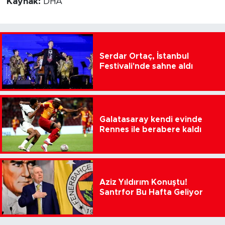
Kaynak:
DHA
Serdar Ortaç, İstanbul
Festivali'nde sahne aldı
Galatasaray kendi evinde
Rennes ile berabere kaldı
Aziz Yıldırım Konuştu!
Santrfor Bu Hafta Geliyor