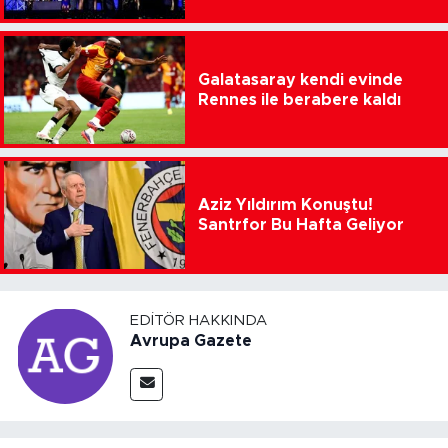
Galatasaray kendi evinde
Rennes ile berabere kaldı
Aziz Yıldırım Konuştu!
Santrfor Bu Hafta Geliyor
EDITÖR HAKKINDA
Avrupa Gazete