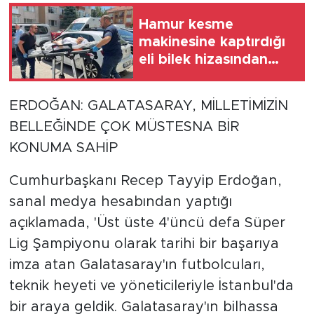
Hamur kesme
makinesine kaptırdığı
eli bilek hizasından
koptu
ERDOĞAN: GALATASARAY, MİLLETİMİZİN
BELLEĞİNDE ÇOK MÜSTESNA BİR
KONUMA SAHİP
Cumhurbaşkanı Recep Tayyip Erdoğan,
sanal medya hesabından yaptığı
açıklamada, 'Üst üste 4'üncü defa Süper
Lig Şampiyonu olarak tarihi bir başarıya
imza atan Galatasaray'ın futbolcuları,
teknik heyeti ve yöneticileriyle İstanbul'da
bir araya geldik. Galatasaray'ın bilhassa