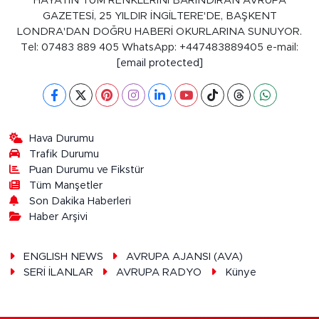
HAYATIN TÜM RENKLERİNİ BARINDIRAN AVRUPA
GAZETESİ, 25 YILDIR İNGİLTERE'DE, BAŞKENT
LONDRA'DAN DOĞRU HABERİ OKURLARINA SUNUYOR.
Tel: 07483 889 405 WhatsApp: +447483889405 e-mail:
[email protected]
Hava Durumu
Trafik Durumu
Puan Durumu ve Fikstür
Tüm Manşetler
Son Dakika Haberleri
Haber Arşivi
ENGLISH NEWS
AVRUPA AJANSI (AVA)
SERİ İLANLAR
AVRUPA RADYO
Künye