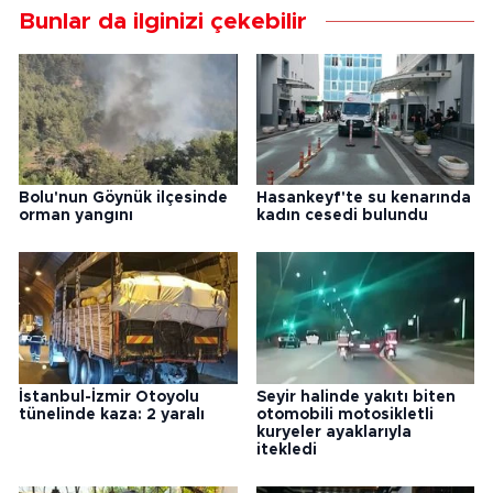
Bunlar da ilginizi çekebilir
Bolu'nun Göynük ilçesinde
Hasankeyf'te su kenarında
orman yangını
kadın cesedi bulundu
İstanbul-İzmir Otoyolu
Seyir halinde yakıtı biten
tünelinde kaza: 2 yaralı
otomobili motosikletli
kuryeler ayaklarıyla
itekledi