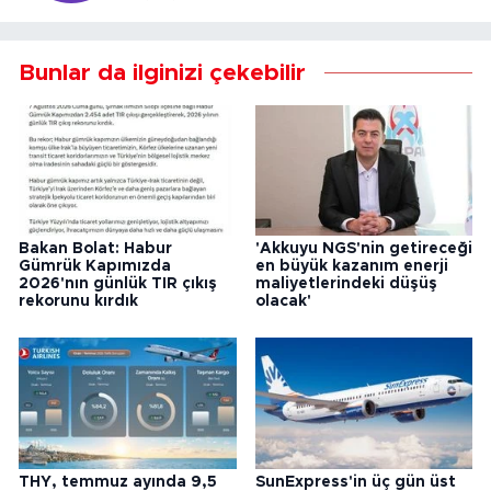
Bunlar da ilginizi çekebilir
Bakan Bolat: Habur
'Akkuyu NGS'nin getireceği
Gümrük Kapımızda
en büyük kazanım enerji
2026'nın günlük TIR çıkış
maliyetlerindeki düşüş
rekorunu kırdık
olacak'
THY, temmuz ayında 9,5
SunExpress'in üç gün üst