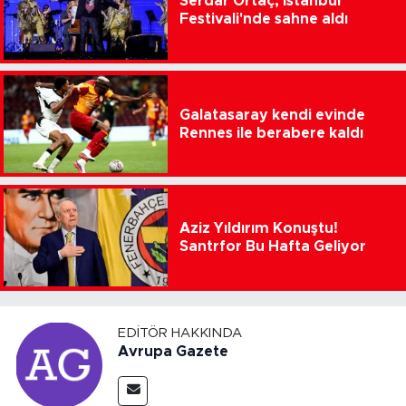
Serdar Ortaç, İstanbul
Festivali'nde sahne aldı
Galatasaray kendi evinde
Rennes ile berabere kaldı
Aziz Yıldırım Konuştu!
Santrfor Bu Hafta Geliyor
EDITÖR HAKKINDA
Avrupa Gazete