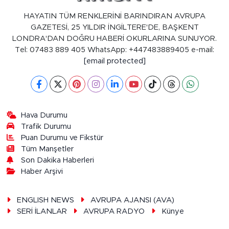
HAYATIN TÜM RENKLERİNİ BARINDIRAN AVRUPA
GAZETESİ, 25 YILDIR İNGİLTERE'DE, BAŞKENT
LONDRA'DAN DOĞRU HABERİ OKURLARINA SUNUYOR.
Tel: 07483 889 405 WhatsApp: +447483889405 e-mail:
[email protected]
Hava Durumu
Trafik Durumu
Puan Durumu ve Fikstür
Tüm Manşetler
Son Dakika Haberleri
Haber Arşivi
ENGLISH NEWS
AVRUPA AJANSI (AVA)
SERİ İLANLAR
AVRUPA RADYO
Künye