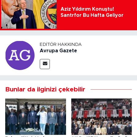
Aziz Yıldırım Konuştu!
Santrfor Bu Hafta Geliyor
EDITÖR HAKKINDA
Avrupa Gazete
Bunlar da ilginizi çekebilir