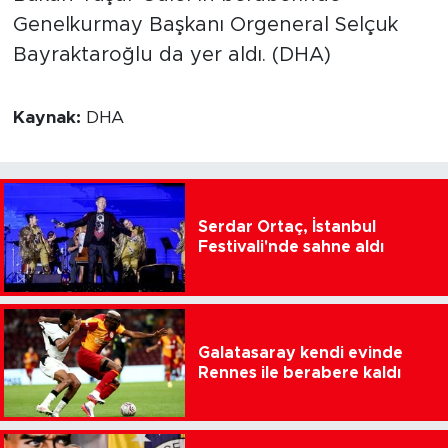
Genelkurmay Başkanı Orgeneral Selçuk
Bayraktaroğlu da yer aldı. (DHA)
Kaynak:
DHA
Serdar Ortaç, İstanbul
Festivali'nde sahne aldı
Galatasaray kendi evinde
Rennes ile berabere kaldı