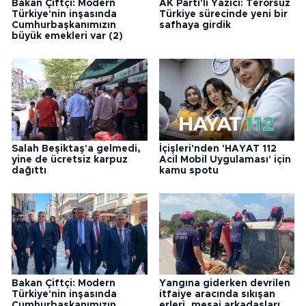
Bakan Çiftçi: Modern
AK Parti'li Yazıcı: Terörsüz
Türkiye'nin inşasında
Türkiye sürecinde yeni bir
Cumhurbaşkanımızın
safhaya girdik
büyük emekleri var (2)
Salah Beşiktaş'a gelmedi,
İçişleri'nden 'HAYAT 112
yine de ücretsiz karpuz
Acil Mobil Uygulaması' için
dağıttı
kamu spotu
Bakan Çiftçi: Modern
Yangına giderken devrilen
Türkiye'nin inşasında
itfaiye aracında sıkışan
Cumhurbaşkanımızın
erleri, mesai arkadaşları