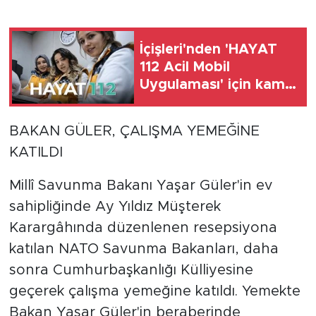
İçişleri'nden 'HAYAT
112 Acil Mobil
Uygulaması' için kamu
spotu
BAKAN GÜLER, ÇALIŞMA YEMEĞİNE
KATILDI
Millî Savunma Bakanı Yaşar Güler'in ev
sahipliğinde Ay Yıldız Müşterek
Karargâhında düzenlenen resepsiyona
katılan NATO Savunma Bakanları, daha
sonra Cumhurbaşkanlığı Külliyesine
geçerek çalışma yemeğine katıldı. Yemekte
Bakan Yaşar Güler'in beraberinde