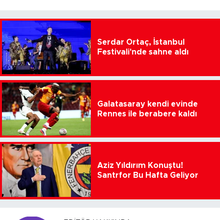
Serdar Ortaç, İstanbul
Festivali'nde sahne aldı
Galatasaray kendi evinde
Rennes ile berabere kaldı
Aziz Yıldırım Konuştu!
Santrfor Bu Hafta Geliyor