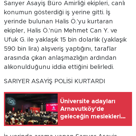
Sarıyer Asayiş Büro Amirliği ekipleri, canlı
konumun gösterdiği iş yerine gitti. İş
yerinde bulunan Halis Ö.'yu kurtaran
ekipler, Halis Ö.'nün Mehmet Can Y. ve
Ufuk G. ile yaklaşık 15 bin dolarlık (yaklaşık
590 bin lira) alışveriş yaptığını, taraflar
arasında çıkan anlaşmazlığın ardından
alıkonulduğunu iddia ettiğini belirledi.
SARIYER ASAYİŞ POLİSİ KURTARDI
Üniversite adayları
Arnavutköy'de
geleceğin mesleklerini
bakanlarla konuştu