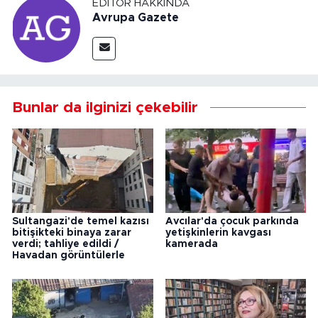
EDITÖR HAKKINDA
Avrupa Gazete
Bunlar da ilginizi çekebilir
Sultangazi'de temel kazısı
Avcılar'da çocuk parkında
bitişikteki binaya zarar
yetişkinlerin kavgası
verdi; tahliye edildi /
kamerada
Havadan görüntülerle