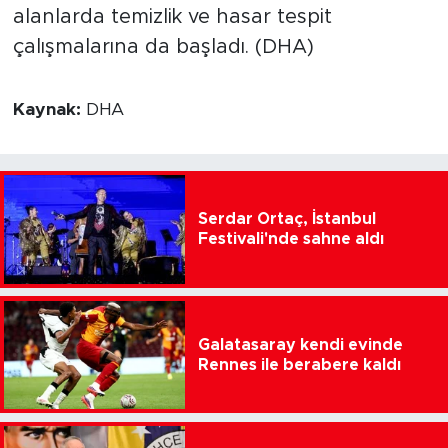
alanlarda temizlik ve hasar tespit
çalışmalarına da başladı. (DHA)
Kaynak:
DHA
Serdar Ortaç, İstanbul
Festivali'nde sahne aldı
Galatasaray kendi evinde
Rennes ile berabere kaldı