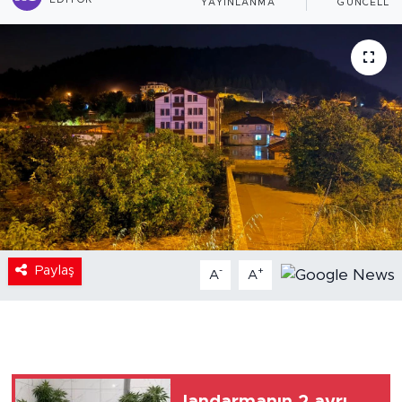
EDITÖR
YAYINLANMA
GÜNCELLE
Paylaş
-
+
A
A
Jandarmanın 2 ayrı