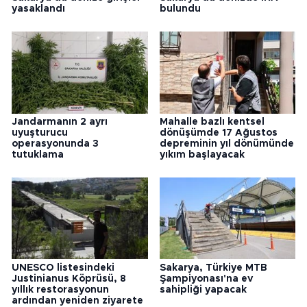
yasaklandı
bulundu
Jandarmanın 2 ayrı
Mahalle bazlı kentsel
uyuşturucu
dönüşümde 17 Ağustos
operasyonunda 3
depreminin yıl dönümünde
tutuklama
yıkım başlayacak
UNESCO listesindeki
Sakarya, Türkiye MTB
Justinianus Köprüsü, 8
Şampiyonası'na ev
yıllık restorasyonun
sahipliği yapacak
ardından yeniden ziyarete