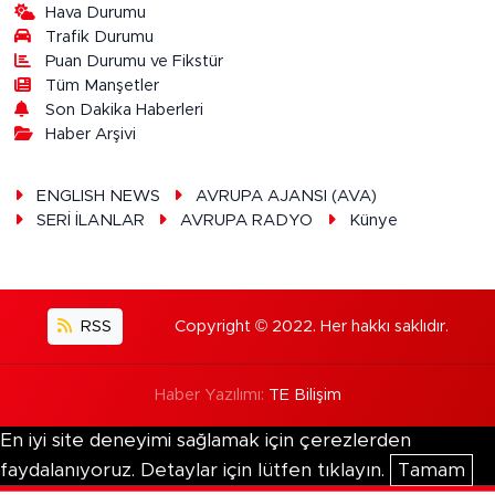
Hava Durumu
Trafik Durumu
Puan Durumu ve Fikstür
Tüm Manşetler
Son Dakika Haberleri
Haber Arşivi
ENGLISH NEWS
AVRUPA AJANSI (AVA)
SERİ İLANLAR
AVRUPA RADYO
Künye
RSS
Copyright © 2022. Her hakkı saklıdır.
Haber Yazılımı:
TE Bilişim
En iyi site deneyimi sağlamak için çerezlerden
faydalanıyoruz. Detaylar için lütfen tıklayın.
Tamam