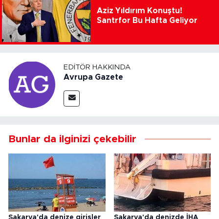
Aziz Yıldırım Konuştu!
Santrfor Bu Hafta Geliyor
EDITÖR HAKKINDA
Avrupa Gazete
Bunlar da ilginizi çekebilir
Sakarya'da denize girişler
Sakarya'da denizde İHA