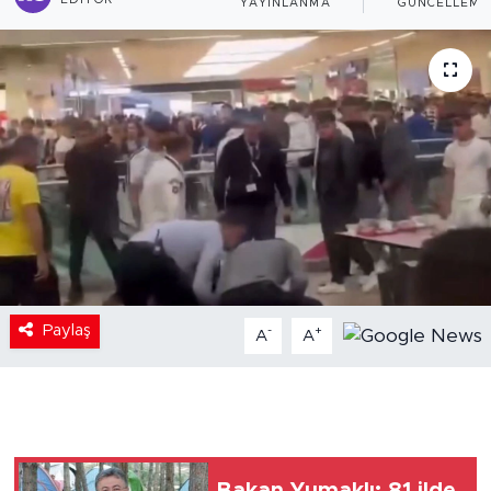
EDITÖR
YAYINLANMA
GÜNCELLEME
Paylaş
-
+
A
A
Bakan Yumaklı: 81 ilde