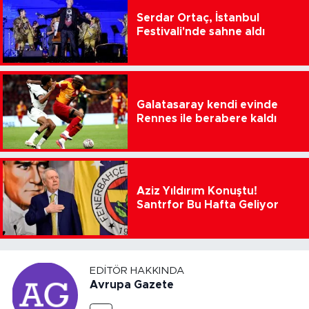
Serdar Ortaç, İstanbul
Festivali'nde sahne aldı
Galatasaray kendi evinde
Rennes ile berabere kaldı
Aziz Yıldırım Konuştu!
Santrfor Bu Hafta Geliyor
EDITÖR HAKKINDA
Avrupa Gazete