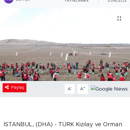
EDITÖR
YAYINLANMA
GÜNCELLEM
Paylaş
-
+
A
A
İSTANBUL, (DHA) - TÜRK Kızılay ve Orman