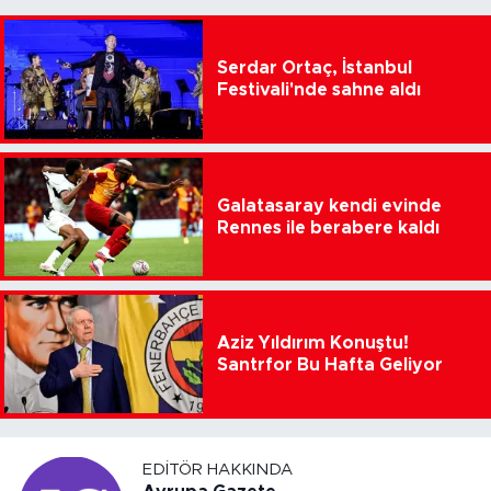
Serdar Ortaç, İstanbul
Festivali'nde sahne aldı
Galatasaray kendi evinde
Rennes ile berabere kaldı
Aziz Yıldırım Konuştu!
Santrfor Bu Hafta Geliyor
EDITÖR HAKKINDA