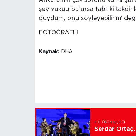
şey vukuu bulursa tabii ki takdir
duydum, onu söyleyebilirim' de
FOTOĞRAFLI
Kaynak:
DHA
EDITÖRÜN SEÇTIĞI
Serdar Ortaç, 