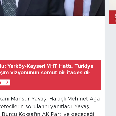
u: Yerköy-Kayseri YHT Hattı, Türkiye
laşım vizyonunun somut bir ifadesidir
le
kanı Mansur Yavaş, Halaçlı Mehmet Ağa
etecilerin sorularını yanıtladı. Yavaş,
 Burcu Köksal'ın AK Parti'ye geçeceği