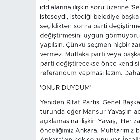
iddialarına ilişkin soru üzerine 
isteseydi, istediği belediye başk
seçildikten sonra parti değiştirmes
değiştirmesini uygun görmüyorum.
yapılsın. Çünkü seçmen hiçbir za
vermez. Mutlaka parti veya başka 
parti değiştirecekse önce kendisin
referandum yapması lazım. Daha ho
'ONUR DUYDUM'
Yeniden Rıfat Partisi Genel Başka
turunda eğer Mansur Yavaş'ın aday
açıklamasına ilişkin Yavaş, 'Her
önceliğimiz Ankara. Muhtarımız 
Ankara'nın çok sorunu var. İnşal