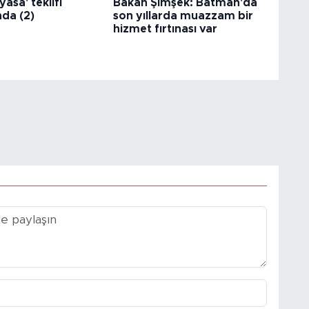
asa' teklifi
Bakan Şimşek: Batman'da
da (2)
son yıllarda muazzam bir
hizmet fırtınası var