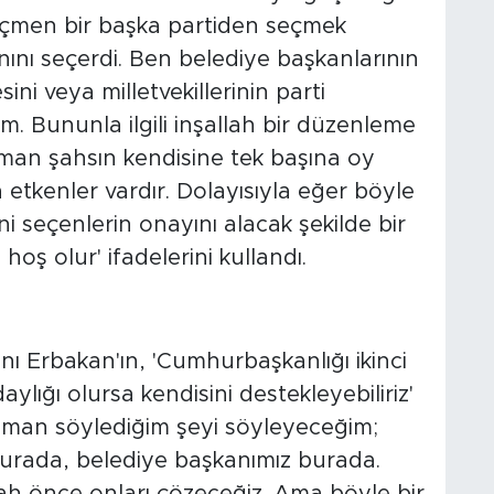
'Seçmen bir başka partiden seçmek
anını seçerdi. Ben belediye başkanlarının
ini veya milletvekillerinin parti
 Bununla ilgili inşallah bir düzenleme
man şahsın kendisine tek başına oy
etkenler vardır. Dolayısıyla eğer böyle
i seçenlerin onayını alacak şekilde bir
ş olur' ifadelerini kullandı.
nı Erbakan'ın, 'Cumhurbaşkanlığı ikinci
lığı olursa kendisini destekleyebiliriz'
 zaman söylediğim şeyi söyleyeceğim;
burada, belediye başkanımız burada.
lah önce onları çözeceğiz. Ama böyle bir