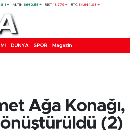
4811
ALTIN
6660.55
BİST
13.779
BTC
64.944,08
Mİ
DÜNYA
SPOR
Magazin
met Ağa Konağı,
önüştürüldü (2)