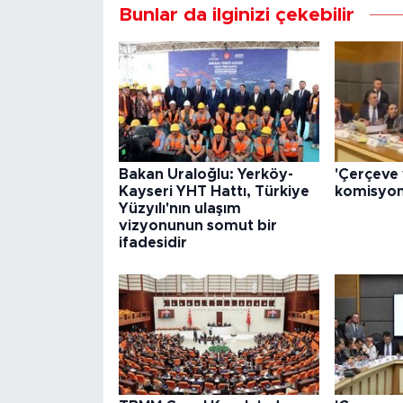
Bunlar da ilginizi çekebilir
Bakan Uraloğlu: Yerköy-
'Çerçeve y
Kayseri YHT Hattı, Türkiye
komisyond
Yüzyılı'nın ulaşım
vizyonunun somut bir
ifadesidir