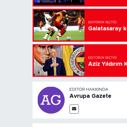
EDITÖRÜN SEÇTIĞI
Galatasaray k
EDITÖRÜN SEÇTIĞI
Aziz Yıldırım 
EDITÖR HAKKINDA
Avrupa Gazete