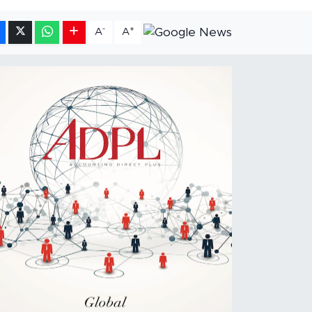
-
+
A
A