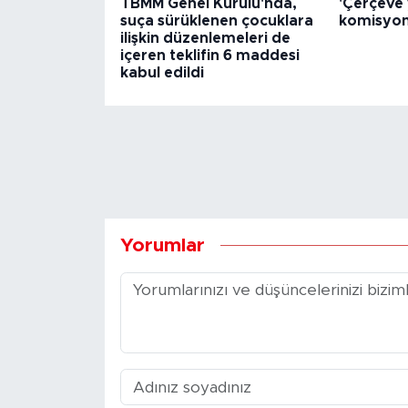
TBMM Genel Kurulu'nda,
'Çerçeve y
suça sürüklenen çocuklara
komisyon
ilişkin düzenlemeleri de
içeren teklifin 6 maddesi
kabul edildi
Yorumlar