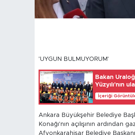
'UYGUN BULMUYORUM'
Bakan Uraloğl
Yüzyılı'nın u
İçeriği Görüntü
Ankara Büyükşehir Belediye Baş
Konağı'nın açılışının ardından gaz
Afyonkarahisar Belediye Başkanı