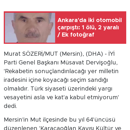
Ankara'da iki otomobil
çarpıştı: 1 ölü, 2 yaralı
/ Ek fotoğraf
Murat SÖZERİ/MUT (Mersin), (DHA) - İYİ
Parti Genel Başkanı Müsavat Dervişoğlu,
'Rekabetin sonuçlandırılacağı yer milletin
iradesini içine koyacağı seçim sandığı
olmalıdır. Türk siyaseti üzerindeki yargı
vesayetini asla ve kat'a kabul etmiyorum'
dedi.
Mersin'in Mut ilçesinde bu yıl 64'üncüsü
düzenlenen 'Karacaoğlan Kayısı Kültür ve