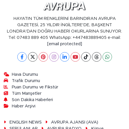
HAYATIN TÜM RENKLERİNİ BARINDIRAN AVRUPA
GAZETESİ, 25 YILDIR İNGİLTERE'DE, BAŞKENT
LONDRA'DAN DOĞRU HABERİ OKURLARINA SUNUYOR.
Tel: 07483 889 405 WhatsApp: +447483889405 e-mail:
[email protected]
Hava Durumu
Trafik Durumu
Puan Durumu ve Fikstür
Tüm Manşetler
Son Dakika Haberleri
Haber Arşivi
ENGLISH NEWS
AVRUPA AJANSI (AVA)
SERİ İLANLAR
AVRUPA RADYO
Künye