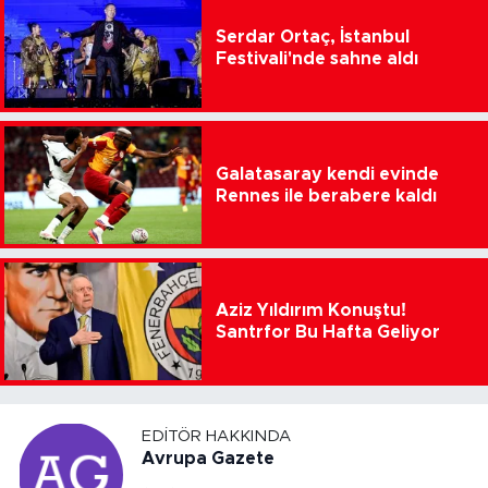
Serdar Ortaç, İstanbul
Festivali'nde sahne aldı
Galatasaray kendi evinde
Rennes ile berabere kaldı
Aziz Yıldırım Konuştu!
Santrfor Bu Hafta Geliyor
EDITÖR HAKKINDA
Avrupa Gazete