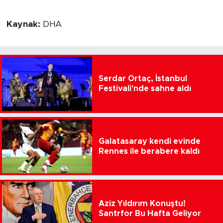
Kaynak:
DHA
Serdar Ortaç, İstanbul
Festivali'nde sahne aldı
Galatasaray kendi evinde
Rennes ile berabere kaldı
Aziz Yıldırım Konuştu!
Santrfor Bu Hafta Geliyor