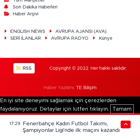
Tüm Manşetler
Son Dakika Haberleri
Haber Arşivi
ENGLISH NEWS
AVRUPA AJANSI (AVA)
SERİ İLANLAR
AVRUPA RADYO
Künye
RSS
Copyright © 2022. Her hakkı saklıdır.
Haber Yazılımı:
TE Bilişim
En iyi site deneyimi sağlamak için çerezlerden
faydalanıyoruz. Detaylar için lütfen tıklayın.
Tamam
Fenerbahçe Kadın Futbol Takımı,
17:29
Şampiyonlar Ligi'nde ilk maçını kazandı