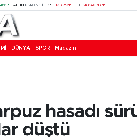
4811
ALTIN
6660.55
BİST
13.779
BTC
64.840,97
Mİ
DÜNYA
SPOR
Magazin
rpuz hasadı sürü
dar düştü