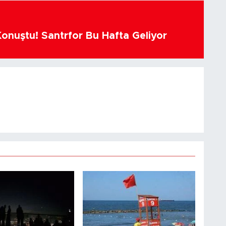
Konuştu! Santrfor Bu Hafta Geliyor