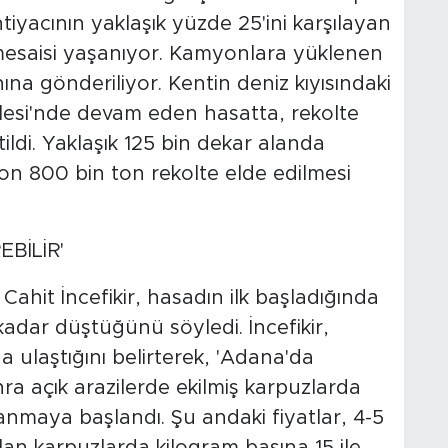
tiyacının yaklaşık yüzde 25'ini karşılayan
mesaisi yaşanıyor. Kamyonlara yüklenen
ına gönderiliyor. Kentin deniz kıyısındaki
llesi'nde devam eden hasatta, rekolte
ildi. Yaklaşık 125 bin dekar alanda
zon 800 bin ton rekolte elde edilmesi
BİLİR'
hit İncefikir, hasadın ilk başladığında
 kadar düştüğünü söyledi. İncefikir,
ğa ulaştığını belirterek, 'Adana'da
ra açık arazilerde ekilmiş karpuzlarda
nmaya başlandı. Şu andaki fiyatlar, 4-5
olan karpuzlarda kilogram başına 15 ile