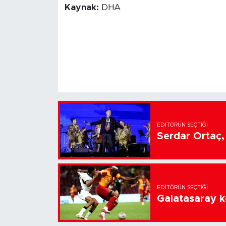
Kaynak:
DHA
EDITÖRÜN SEÇTIĞI
Serdar Ortaç, 
EDITÖRÜN SEÇTIĞI
Galatasaray k