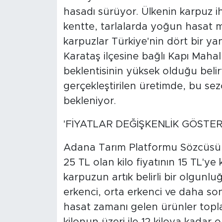
hasadı sürüyor. Ülkenin karpuz ih
kentte, tarlalarda yoğun hasat 
karpuzlar Türkiye'nin dört bir yan
Karataş ilçesine bağlı Kapı Maha
beklentisinin yüksek olduğu belirt
gerçekleştirilen üretimde, bu se
bekleniyor.
'FİYATLAR DEĞİŞKENLİK GÖSTERE
Adana Tarım Platformu Sözcüsü Ca
25 TL olan kilo fiyatının 15 TL'ye
karpuzun artık belirli bir olgunlu
erkenci, orta erkenci ve daha son
hasat zamanı gelen ürünler topla
kilonun üzeri ile 12 kiloya kadar 