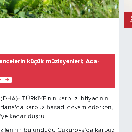
encelerin küçük müzisyenleri; Ada-
le
DHA)- TÜRKİYE'nin karpuz ihtiyacının
n Adana'da karpuz hasadı devam ederken,
L'ye kadar düştü.
razilerinin bulunduğu Çukurova'da karpuz