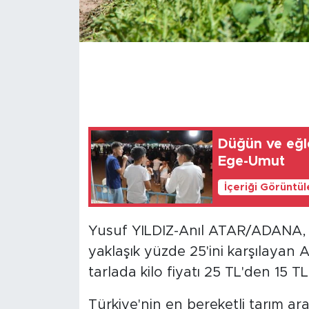
Düğün ve eğl
Ege-Umut
İçeriği Görüntü
Yusuf YILDIZ-Anıl ATAR/ADANA, (
yaklaşık yüzde 25'ini karşılaya
tarlada kilo fiyatı 25 TL'den 15 T
Türkiye'nin en bereketli tarım a