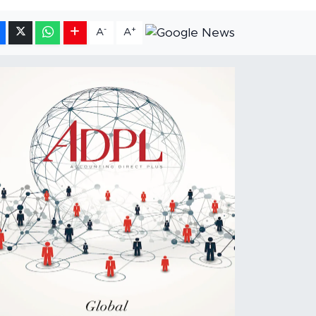
-
+
A
A