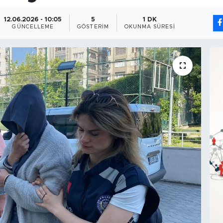
12.06.2026 - 10:05
5
1 DK
GÜNCELLEME
GÖSTERIM
OKUNMA SÜRESI