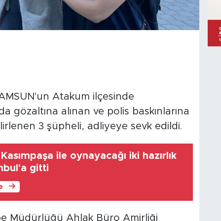
MSUN'un Atakum ilçesinde
gözaltına alınan ve polis baskınlarına
elirlenen 3 şüpheli, adliyeye sevk edildi.
asımpaşa ile oynayacağı iki hazırlık
nbul'a gitti
le
e Müdürlüğü Ahlak Büro Amirliği