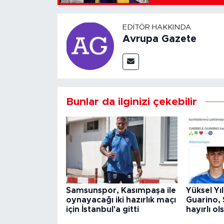
EDITÖR HAKKINDA
Avrupa Gazete
Bunlar da ilginizi çekebilir
Samsunspor, Kasımpaşa ile
Yüksel Yı
oynayacağı iki hazırlık maçı
Guarino,
için İstanbul'a gitti
hayırlı ol