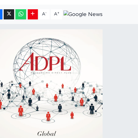
-
+
A
A