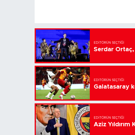
EDITÖRÜN SEÇTIĞI
Serdar Ortaç, 
EDITÖRÜN SEÇTIĞI
Galatasaray k
EDITÖRÜN SEÇTIĞI
Aziz Yıldırım 