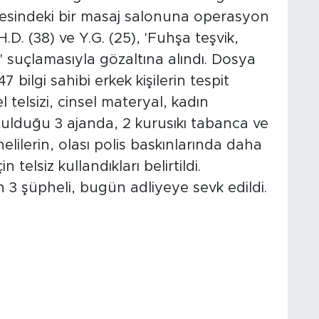
lçesindeki bir masaj salonuna operasyon
H.D. (38) ve Y.G. (25), 'Fuhşa teşvik,
k' suçlamasıyla gözaltına alındı. Dosya
bilgi sahibi erkek kişilerin tespit
l telsizi, cinsel materyal, kadın
utulduğu 3 ajanda, 2 kurusıkı tabanca ve
helilerin, olası polis baskınlarında daha
n telsiz kullandıkları belirtildi.
 3 şüpheli, bugün adliyeye sevk edildi.