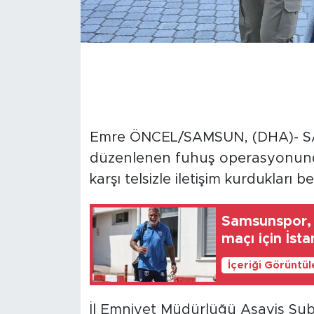
Emre ÖNCEL/SAMSUN, (DHA)- SA
düzenlenen fuhuş operasyonunda 
karşı telsizle iletişim kurdukları b
Samsunspor, K
maçı için İsta
İçeriği Görüntü
İl Emniyet Müdürlüğü Asayiş Şub