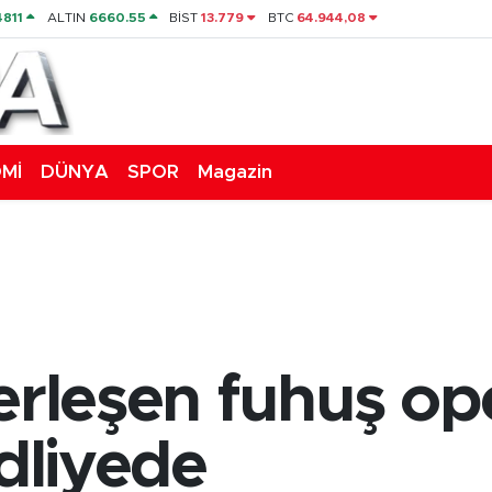
4811
ALTIN
6660.55
BİST
13.779
BTC
64.944,08
Mİ
DÜNYA
SPOR
Magazin
berleşen fuhuş o
adliyede