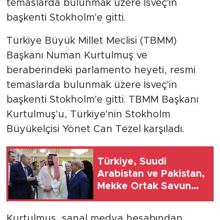
temaslarda bulunmak üzere İsveç'in
başkenti Stokholm'e gitti.
Türkiye Büyük Millet Meclisi (TBMM)
Başkanı Numan Kurtulmuş ve
beraberindeki parlamento heyeti, resmi
temaslarda bulunmak üzere İsveç'in
başkenti Stokholm'e gitti. TBMM Başkanı
Kurtulmuş'u, Türkiye'nin Stokholm
Büyükelçisi Yönet Can Tezel karşıladı.
Türkiye, Suudi
Arabistan ve Pakistan,
Mekke Ortak Savunma
Anlaşması'nı imzaladı
Kurtulmuş, sanal medya hesabından