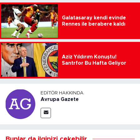
Galatasaray kendi evinde
Rennes ile berabere kaldı
Aziz Yıldırım Konuştu!
Santrfor Bu Hafta Geliyor
EDITÖR HAKKINDA
Avrupa Gazete
Bunlar da ilginizi çekebilir