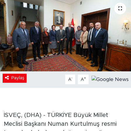
Paylaş
-
+
A
A
İSVEÇ, (DHA) - TÜRKİYE Büyük Millet
Meclisi Başkanı Numan Kurtulmuş resmi