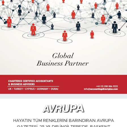
HAYATIN TÜM RENKLERİNİ BARINDIRAN AVRUPA
GAZETESİ, 25 YILDIR İNGİLTERE'DE, BAŞKENT