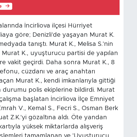
le
arında İncirliova ilçesi Hürriyet
iaya göre; Denizli'de yaşayan Murat K.
 medyada tanıştı. Murat K., Melisa S.'nin
i. Murat K., uyuşturucu partisi de yapılan
üre vakit geçirdi. Daha sonra Murat K., 8
elefonu, cüzdanı ve araç anahtarı
açan Murat K., kendi imkanlarıyla gittiği
durumu polis ekiplerine bildirdi. Murat
i çalışma başlatan İncirliova İlçe Emniyet
 Emrah V., Kemal S., Fecri S., Osman Berk
t Z.K.'yi gözaltına aldı. Öte yandan
kartıyla yüksek miktarlarda alışveriş
i işlemleri tamamlanan ve 'Uyuşturucu