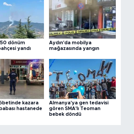
 50 dönüm
Aydın'da mobilya
bahçesi yandı
mağazasında yangın
betinde kazara
Almanya'ya gen tedavisi
babası hastanede
gören SMA'lı Teoman
bebek döndü