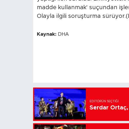
madde kullanmak' suçundan işlem 
Olayla ilgili soruşturma sürüyor.
Kaynak:
DHA
EDITÖRÜN SEÇTIĞI
Serdar Ortaç, 