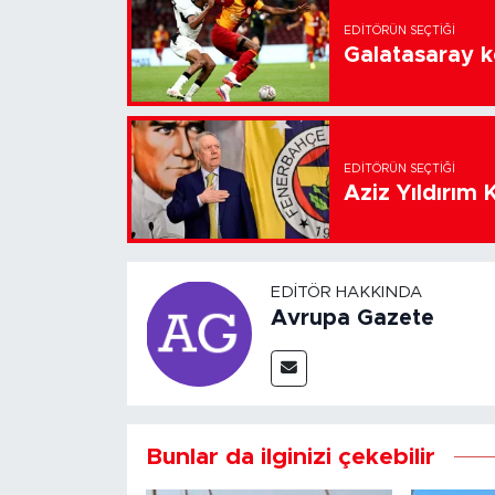
EDITÖRÜN SEÇTIĞI
Galatasaray k
EDITÖRÜN SEÇTIĞI
Aziz Yıldırım 
EDITÖR HAKKINDA
Avrupa Gazete
Bunlar da ilginizi çekebilir