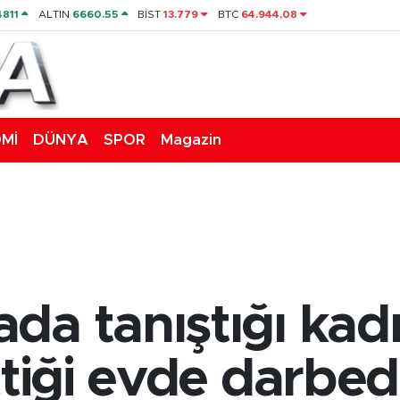
4811
ALTIN
6660.55
BİST
13.779
BTC
64.944,08
Mİ
DÜNYA
SPOR
Magazin
da tanıştığı kad
tiği evde darbedi