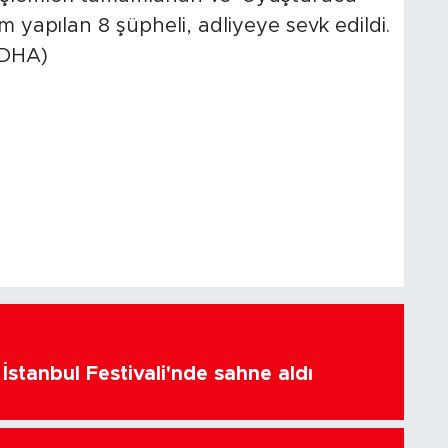
yapılan 8 şüpheli, adliyeye sevk edildi.
(DHA)
İstanbul Festivali'nde sahne aldı