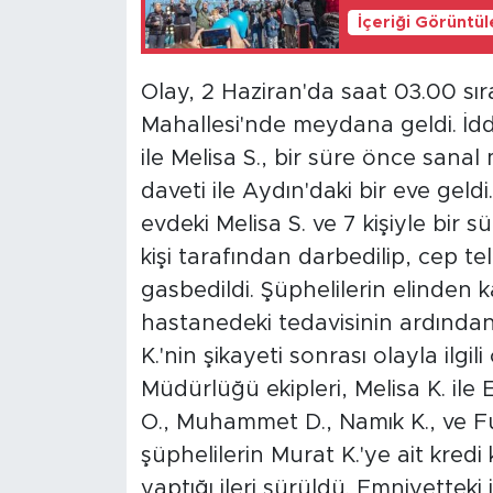
İçeriği Görüntü
Olay, 2 Haziran'da saat 03.00 sıral
Mahallesi'nde meydana geldi. İdd
ile Melisa S., bir süre önce sanal
daveti ile Aydın'daki bir eve geld
evdeki Melisa S. ve 7 kişiyle bir s
kişi tarafından darbedilip, cep t
gasbedildi. Şüphelilerin elinden k
hastanedeki tedavisinin ardından 
K.'nin şikayeti sonrası olayla ilgil
Müdürlüğü ekipleri, Melisa K. ile
O., Muhammet D., Namık K., ve Fua
şüphelilerin Murat K.'ye ait kredi 
yaptığı ileri sürüldü. Emniyettek