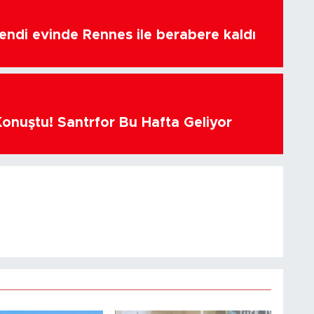
endi evinde Rennes ile berabere kaldı
Konuştu! Santrfor Bu Hafta Geliyor