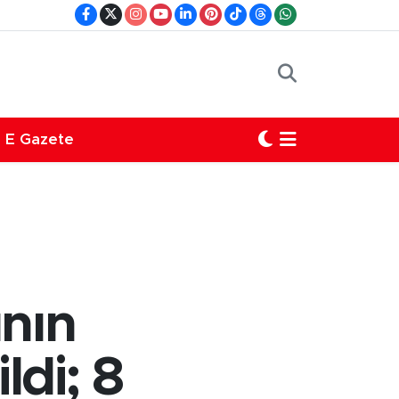
E Gazete
ının
ldi; 8