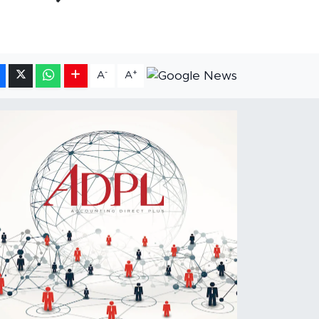
-
+
A
A