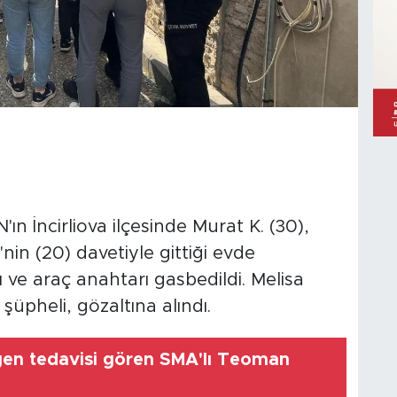
 İncirliova ilçesinde Murat K. (30),
nin (20) davetiyle gittiği evde
 ve araç anahtarı gasbedildi. Melisa
şüpheli, gözaltına alındı.
en tedavisi gören SMA'lı Teoman