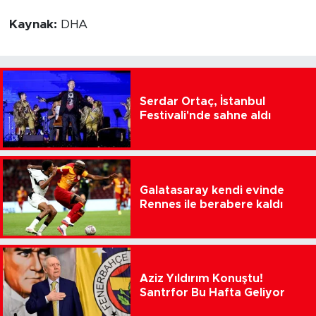
Kaynak:
DHA
Serdar Ortaç, İstanbul
Festivali'nde sahne aldı
Galatasaray kendi evinde
Rennes ile berabere kaldı
Aziz Yıldırım Konuştu!
Santrfor Bu Hafta Geliyor