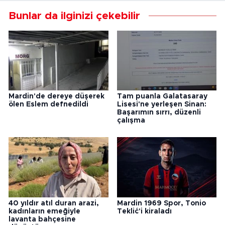
Bunlar da ilginizi çekebilir
Mardin'de dereye düşerek
Tam puanla Galatasaray
ölen Eslem defnedildi
Lisesi'ne yerleşen Sinan:
Başarımın sırrı, düzenli
çalışma
40 yıldır atıl duran arazi,
Mardin 1969 Spor, Tonio
kadınların emeğiyle
Teklić'i kiraladı
lavanta bahçesine