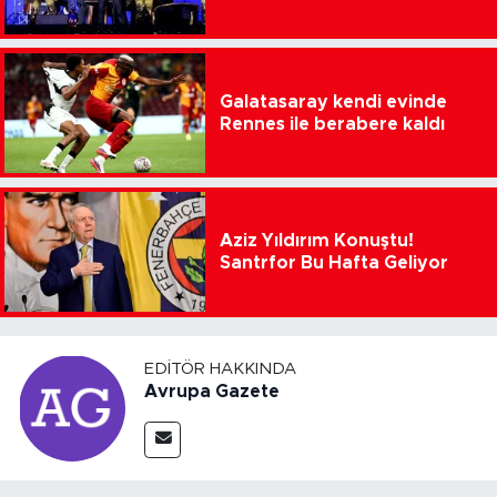
Galatasaray kendi evinde
Rennes ile berabere kaldı
Aziz Yıldırım Konuştu!
Santrfor Bu Hafta Geliyor
EDITÖR HAKKINDA
Avrupa Gazete