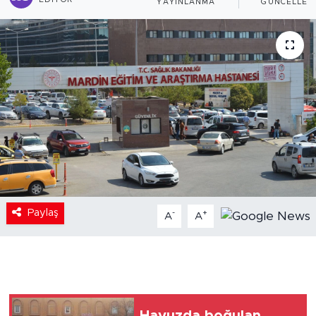
EDITÖR
YAYINLANMA
GÜNCELLEM
Paylaş
-
+
A
A
Havuzda boğulan