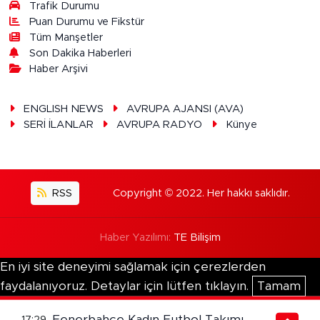
Trafik Durumu
Puan Durumu ve Fikstür
Tüm Manşetler
Son Dakika Haberleri
Haber Arşivi
ENGLISH NEWS
AVRUPA AJANSI (AVA)
SERİ İLANLAR
AVRUPA RADYO
Künye
RSS
Copyright © 2022. Her hakkı saklıdır.
Haber Yazılımı:
TE Bilişim
En iyi site deneyimi sağlamak için çerezlerden
faydalanıyoruz. Detaylar için lütfen tıklayın.
Tamam
Fenerbahçe Kadın Futbol Takımı,
17:29