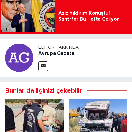
Aziz Yıldırım Konuştu!
Santrfor Bu Hafta Geliyor
EDITÖR HAKKINDA
Avrupa Gazete
Bunlar da ilginizi çekebilir