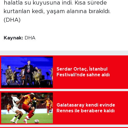
halatla su kuyusuna indi. Kısa sürede
kurtarılan kedi, yaşam alanına bırakıldı.
(DHA)
Kaynak:
DHA
Serdar Ortaç, İstanbul
Festivali'nde sahne aldı
Galatasaray kendi evinde
Rennes ile berabere kaldı