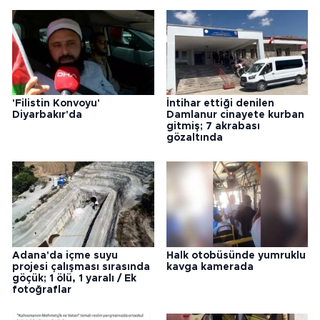
'Filistin Konvoyu'
İntihar ettiği denilen
Diyarbakır'da
Damlanur cinayete kurban
gitmiş; 7 akrabası
gözaltında
Adana'da içme suyu
Halk otobüsünde yumruklu
projesi çalışması sırasında
kavga kamerada
göçük; 1 ölü, 1 yaralı / Ek
fotoğraflar