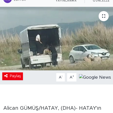
EDITÖR
YAYINLANMA
GÜNCELLEM
Paylaş
-
+
A
A
Alican GÜMÜŞ/HATAY, (DHA)- HATAY'ın