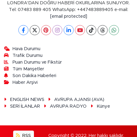
LONDRA'DAN DOĞRU HABERİ OKURLARINA SUNUYOR.
Tel: 07483 889 405 WhatsApp: +447483889405 e-mail:
[email protected]
Hava Durumu
Trafik Durumu
Puan Durumu ve Fikstür
Tüm Manşetler
Son Dakika Haberleri
Haber Arşivi
ENGLISH NEWS
AVRUPA AJANSI (AVA)
SERİ İLANLAR
AVRUPA RADYO
Künye
RSS
Copyright © 2022. Her hakkı saklıdır.