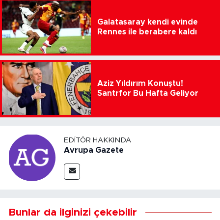
Galatasaray kendi evinde
Rennes ile berabere kaldı
Aziz Yıldırım Konuştu!
Santrfor Bu Hafta Geliyor
EDITÖR HAKKINDA
Avrupa Gazete
Bunlar da ilginizi çekebilir