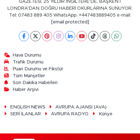
GAZETESİ, 25 YILDIR İNGİLTERE'DE, BAŞKENT
LONDRA'DAN DOĞRU HABERİ OKURLARINA SUNUYOR.
Tel: 07483 889 405 WhatsApp: +447483889405 e-mail:
[email protected]
Hava Durumu
Trafik Durumu
Puan Durumu ve Fikstür
Tüm Manşetler
Son Dakika Haberleri
Haber Arşivi
ENGLISH NEWS
AVRUPA AJANSI (AVA)
SERİ İLANLAR
AVRUPA RADYO
Künye