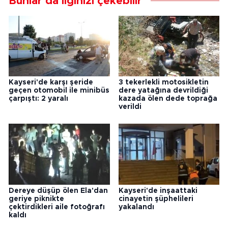
Bunlar da ilginizi çekebilir
Kayseri'de karşı şeride
3 tekerlekli motosikletin
geçen otomobil ile minibüs
dere yatağına devrildiği
çarpıştı: 2 yaralı
kazada ölen dede toprağa
verildi
Dereye düşüp ölen Ela'dan
Kayseri'de inşaattaki
geriye piknikte
cinayetin şüphelileri
çektirdikleri aile fotoğrafı
yakalandı
kaldı