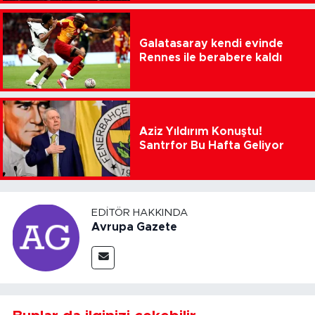
Galatasaray kendi evinde
Rennes ile berabere kaldı
Aziz Yıldırım Konuştu!
Santrfor Bu Hafta Geliyor
EDITÖR HAKKINDA
Avrupa Gazete