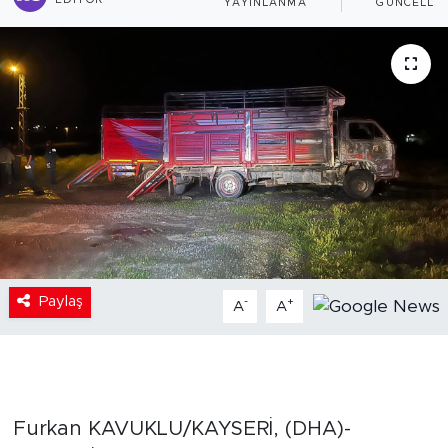
EDITÖR
YAYINLANMA
GÜNCELLE
Paylaş
-
+
A
A
Furkan KAVUKLU/KAYSERİ, (DHA)-