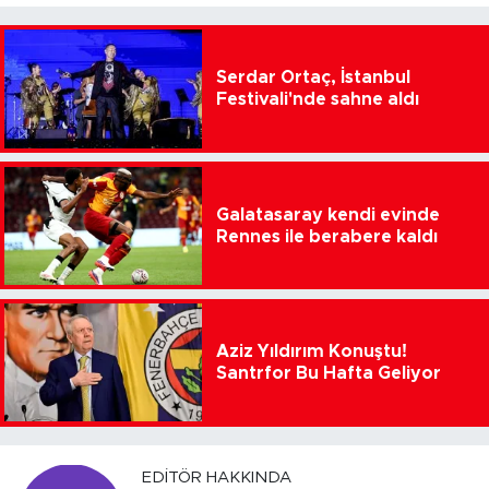
Serdar Ortaç, İstanbul
Festivali'nde sahne aldı
Galatasaray kendi evinde
Rennes ile berabere kaldı
Aziz Yıldırım Konuştu!
Santrfor Bu Hafta Geliyor
EDITÖR HAKKINDA