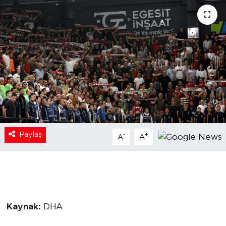
Paylaş
-
+
A
A
Kaynak:
DHA