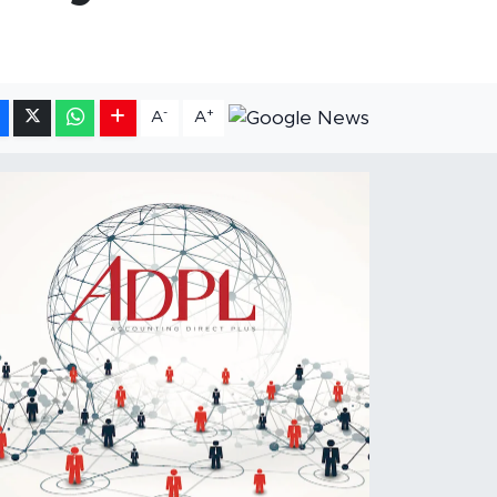
-
+
A
A