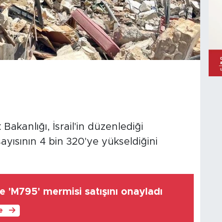
kanlığı, İsrail'in düzenlediği
sayısının 4 bin 320'ye yükseldiğini
 'M795' mermisi satışını onayladı
le