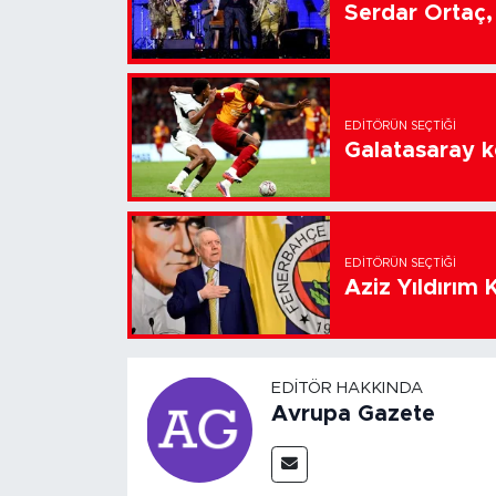
Serdar Ortaç, 
EDITÖRÜN SEÇTIĞI
Galatasaray k
EDITÖRÜN SEÇTIĞI
Aziz Yıldırım 
EDITÖR HAKKINDA
Avrupa Gazete