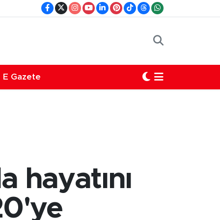
E Gazete
da hayatını
20'ye