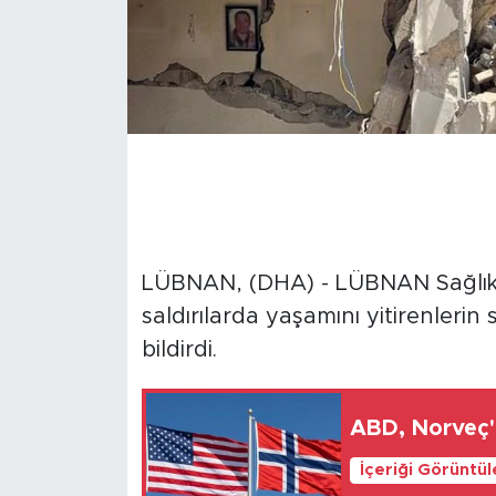
LÜBNAN, (DHA) - LÜBNAN Sağlık Ba
saldırılarda yaşamını yitirenlerin 
bildirdi.
ABD, Norveç'e
İçeriği Görüntü