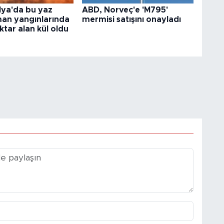
lya'da bu yaz
ABD, Norveç'e 'M795'
man yangınlarında
mermisi satışını onayladı
ktar alan kül oldu