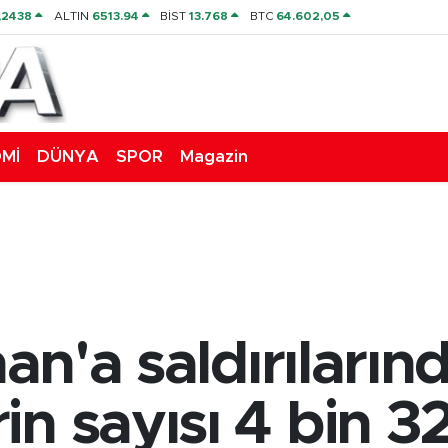
,2438
ALTIN
6513.94
BİST
13.768
BTC
64.602,05
Mİ
DÜNYA
SPOR
Magazin
nan'a saldırıların
n sayısı 4 bin 3