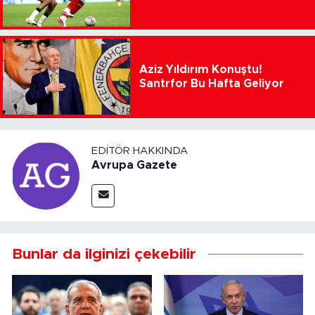
Aziz Yıldırım Konuştu!
Santrfor Bu Hafta Geliyor
EDITÖR HAKKINDA
Avrupa Gazete
Bunlar da ilginizi çekebilir