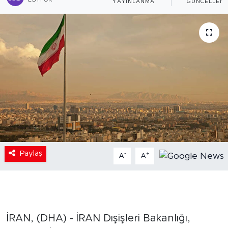
EDITÖR
YAYINLANMA
GÜNCELLEM
Paylaş
-
+
A
A
İRAN, (DHA) - İRAN Dışişleri Bakanlığı,