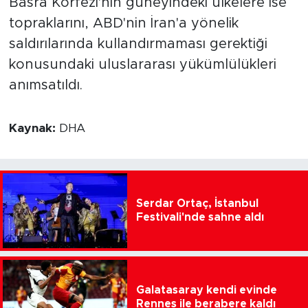
Basra Körfezi'nin güneyindeki ülkelere ise
topraklarını, ABD'nin İran'a yönelik
saldırılarında kullandırmaması gerektiği
konusundaki uluslararası yükümlülükleri
anımsatıldı.
Kaynak:
DHA
Serdar Ortaç, İstanbul
Festivali'nde sahne aldı
Galatasaray kendi evinde
Rennes ile berabere kaldı