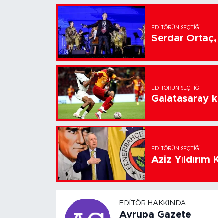
EDITÖRÜN SEÇTIĞI
Serdar Ortaç, 
EDITÖRÜN SEÇTIĞI
Galatasaray k
EDITÖRÜN SEÇTIĞI
Aziz Yıldırım 
EDITÖR HAKKINDA
Avrupa Gazete