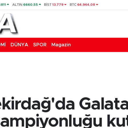
4811
ALTIN
6660.55
BİST
13.779
BTC
64.944,08
Mİ
DÜNYA
SPOR
Magazin
ekirdağ'da Galat
 şampiyonluğu kut