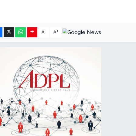
-
+
A
A