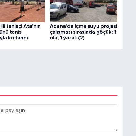
lli tenisçi Ata'nın
Adana'da içme suyu projesi
nü tenis
çalışması sırasında göçük; 1
yla kutlandı
ölü, 1 yaralı (2)