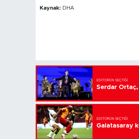
Kaynak:
DHA
EDITÖRÜN SEÇTIĞI
Serdar Ortaç, 
EDITÖRÜN SEÇTIĞI
Galatasaray k