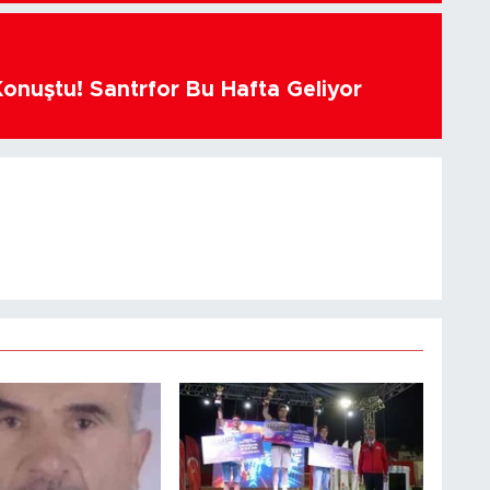
Konuştu! Santrfor Bu Hafta Geliyor