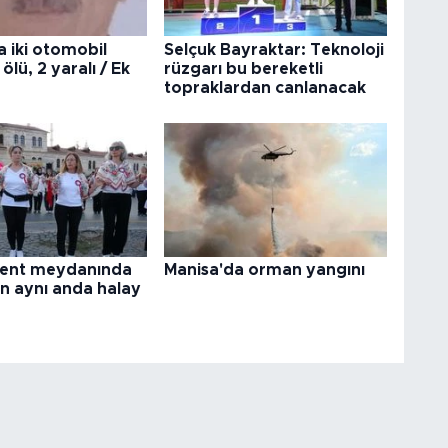
 iki otomobil
Selçuk Bayraktar: Teknoloji
 ölü, 2 yaralı / Ek
rüzgarı bu bereketli
topraklardan canlanacak
 kent meydanında
Manisa'da orman yangını
n aynı anda halay