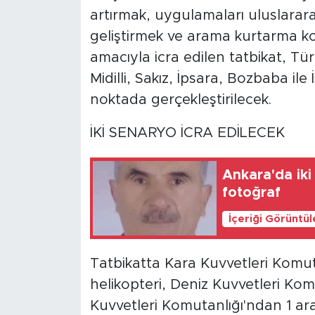
artırmak, uygulamaları uluslarar
geliştirmek ve arama kurtarma ko
amacıyla icra edilen tatbikat, T
Midilli, Sakız, İpsara, Bozbaba ile İ
noktada gerçekleştirilecek.
İKİ SENARYO İCRA EDİLECEK
Ankara'da iki 
fotoğraf
İçeriği Görüntü
Tatbikatta Kara Kuvvetleri Komu
helikopteri, Deniz Kuvvetleri Kom
Kuvvetleri Komutanlığı'ndan 1 a