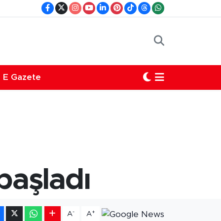
E Gazete
başladı
-
+
A
A