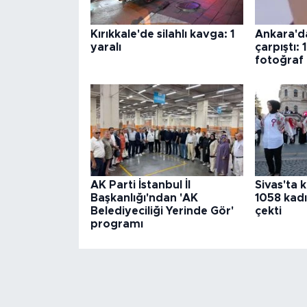
Kırıkkale'de silahlı kavga: 1
Ankara'da
yaralı
çarpıştı: 1
fotoğraf
AK Parti İstanbul İl
Sivas'ta
Başkanlığı'ndan 'AK
1058 kadı
Belediyeciliği Yerinde Gör'
çekti
programı