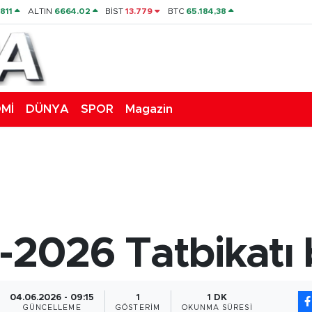
811
ALTIN
6664.02
BİST
13.779
BTC
65.184,38
Mİ
DÜNYA
SPOR
Magazin
-2026 Tatbikatı 
04.06.2026 - 09:15
1
1 DK
GÜNCELLEME
GÖSTERIM
OKUNMA SÜRESI