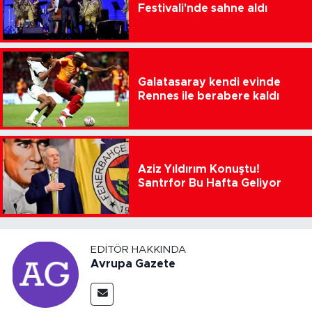
Festivali'nde sahne aldı
Galatasaray kendi evinde
Rennes ile berabere kaldı
Aziz Yıldırım Konuştu!
Santrfor Bu Hafta Geliyor
EDITÖR HAKKINDA
Avrupa Gazete