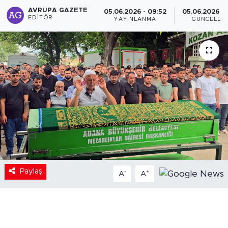
AVRUPA GAZETE
05.06.2026 - 09:52
05.06.2026 - 
EDITÖR
YAYINLANMA
GÜNCELLE
Paylaş
-
+
A
A