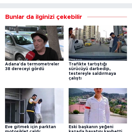
Bunlar da ilginizi çekebilir
Adana'da termometreler
Trafikte tartıştığı
38 dereceyi gördü
sürücüyü darbedip,
testereyle saldırmaya
çalıştı
Eve gitmek için parktan
Eski başkanın yeğeni
motosiklet çaldı;
kazada hayatını kaybetti