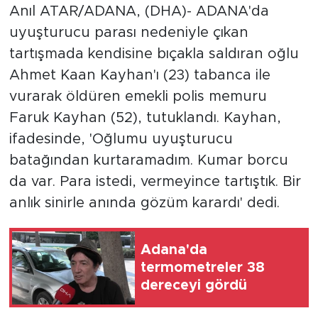
Anıl ATAR/ADANA, (DHA)- ADANA'da
uyuşturucu parası nedeniyle çıkan
tartışmada kendisine bıçakla saldıran oğlu
Ahmet Kaan Kayhan'ı (23) tabanca ile
vurarak öldüren emekli polis memuru
Faruk Kayhan (52), tutuklandı. Kayhan,
ifadesinde, 'Oğlumu uyuşturucu
batağından kurtaramadım. Kumar borcu
da var. Para istedi, vermeyince tartıştık. Bir
anlık sinirle anında gözüm karardı' dedi.
Adana'da
termometreler 38
dereceyi gördü