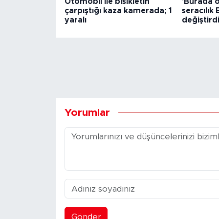
Otomobil ile bisikletin
'Burada o
çarpıştığı kaza kamerada; 1
seracılık 
yaralı
değiştird
Yorumlar
Gönder