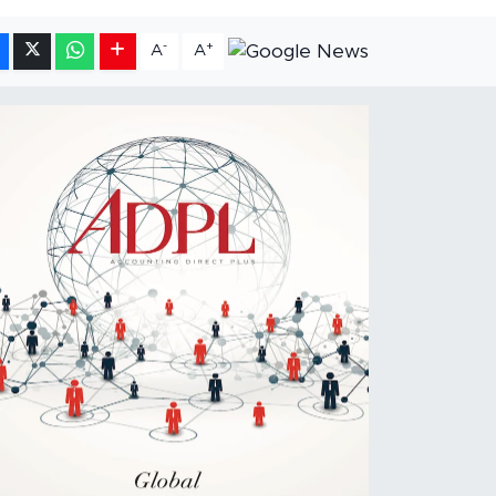
-
+
A
A