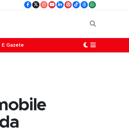
E Gazete
mobile
nda