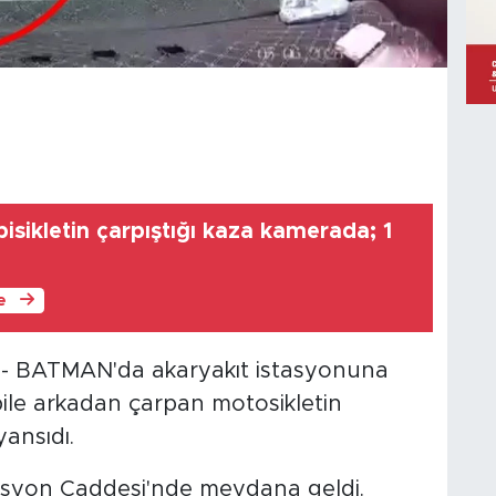
bisikletin çarpıştığı kaza kamerada; 1
le
BATMAN'da akaryakıt istasyonuna
le arkadan çarpan motosikletin
yansıdı.
asyon Caddesi'nde meydana geldi.