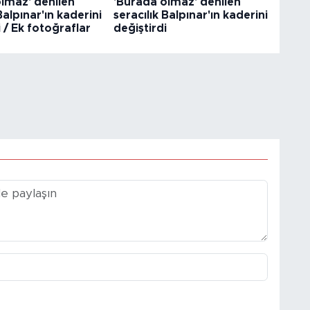
lmaz' denilen
'Burada olmaz' denilen
Balpınar'ın kaderini
seracılık Balpınar'ın kaderini
i / Ek fotoğraflar
değiştirdi