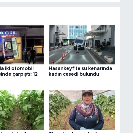
a iki otomobil
Hasankeyf'te su kenarında
şinde çarpıştı: 12
kadın cesedi bulundu