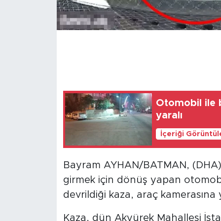
Otomobil ile 
yaralı
İçeriği Görüntü
Bayram AYHAN/BATMAN, (DHA)- 
girmek için dönüş yapan otomobi
devrildiği kaza, araç kamerasına 
Kaza, dün Akyürek Mahallesi İst