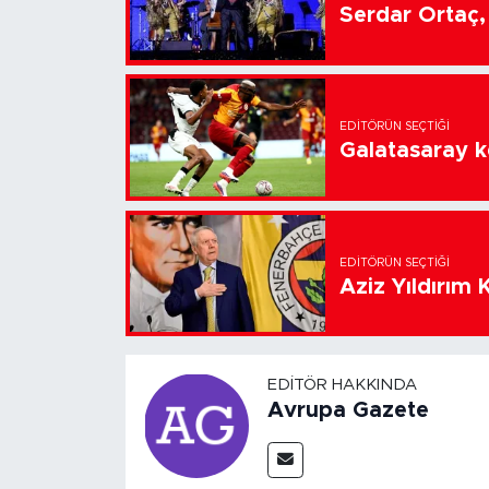
Serdar Ortaç, 
EDITÖRÜN SEÇTIĞI
Galatasaray k
EDITÖRÜN SEÇTIĞI
Aziz Yıldırım 
EDITÖR HAKKINDA
Avrupa Gazete