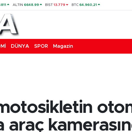
4811
ALTIN
6648.99
BİST
13.779
BTC
64.960,21
Mİ
DÜNYA
SPOR
Magazin
otosikletin oto
za araç kamerası