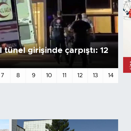
tünel girişinde çarpıştı: 12
H
7
8
9
10
11
12
13
14