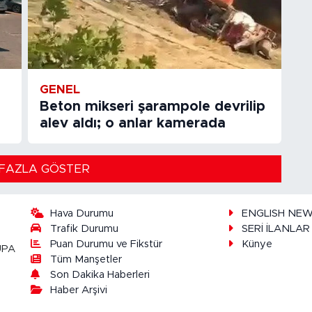
GENEL
Beton mikseri şarampole devrilip
alev aldı; o anlar kamerada
FAZLA GÖSTER
Hava Durumu
ENGLISH NE
Trafik Durumu
SERİ İLANLAR
Puan Durumu ve Fikstür
Künye
UPA
Tüm Manşetler
Son Dakika Haberleri
Haber Arşivi