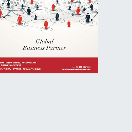
asankeyf'te su kenarında kadın 