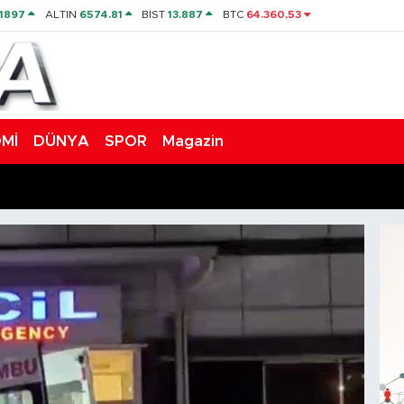
,1897
ALTIN
6574.81
BİST
13.887
BTC
64.360,53
Mİ
DÜNYA
SPOR
Magazin