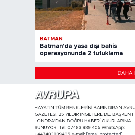
BATMAN
Batman'da yasa dışı bahis
operasyonunda 2 tutuklama
DAHA 
HAYATIN TÜM RENKLERİNİ BARINDIRAN AVR
GAZETESİ, 25 YILDIR İNGİLTERE'DE, BAŞKENT
LONDRA'DAN DOĞRU HABERİ OKURLARINA
SUNUYOR. Tel: 07483 889 405 WhatsApp:
+447483889405 e-mail:
[email protected]