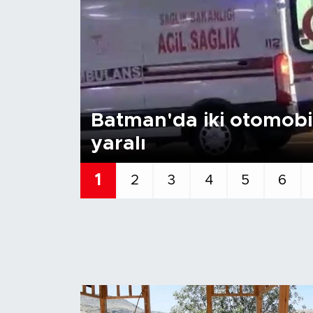
Batman'da iki otomobil 
yaralı
1
2
3
4
5
6