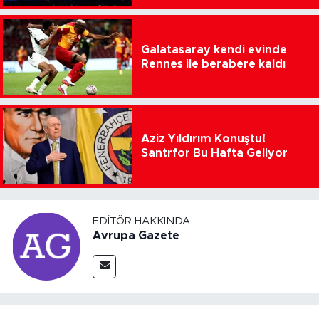
Galatasaray kendi evinde
Rennes ile berabere kaldı
Aziz Yıldırım Konuştu!
Santrfor Bu Hafta Geliyor
EDITÖR HAKKINDA
Avrupa Gazete