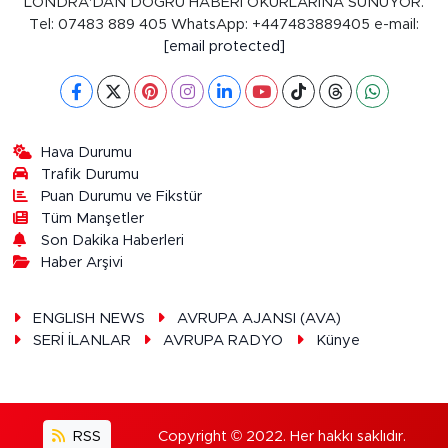
LONDRA'DAN DOĞRU HABERİ OKURLARINA SUNUYOR.
Tel: 07483 889 405 WhatsApp: +447483889405 e-mail:
[email protected]
Hava Durumu
Trafik Durumu
Puan Durumu ve Fikstür
Tüm Manşetler
Son Dakika Haberleri
Haber Arşivi
ENGLISH NEWS
AVRUPA AJANSI (AVA)
SERİ İLANLAR
AVRUPA RADYO
Künye
RSS
Copyright © 2022. Her hakkı saklıdır.