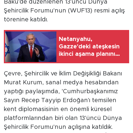
Bakü'de düzenlenen 13'üncü Dünya
Şehircilik Forumu'nun (WUF13) resmi açılış
törenine katıldı.
Netanyahu,
Gazze'deki ateşkesin
ikinci aşama planını
reddettiklerini açıkladı
Çevre, Şehircilik ve İklim Değişikliği Bakanı
Murat Kurum, sanal medya hesabından
yaptığı paylaşımda, 'Cumhurbaşkanımız
Sayın Recep Tayyip Erdoğan'ı temsilen
kent diplomasisinin en önemli küresel
platformlarından biri olan 13'üncü Dünya
Şehircilik Forumu'nun açılışına katıldık.